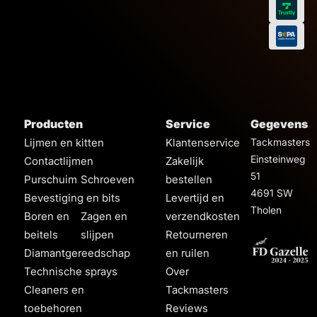
Producten
Service
Gegevens
Lijmen en kitten
Klantenservice
Tackmasters
Einsteinweg
Contactlijmen
Zakelijk
51
Purschuim
Schroeven
bestellen
4691 SW
Bevestiging en bits
Levertijd en
Tholen
Boren en
Zagen en
verzendkosten
beitels
slijpen
Retourneren
Diamantgereedschap
en ruilen
Technische sprays
Over
Cleaners en
Tackmasters
toebehoren
Reviews