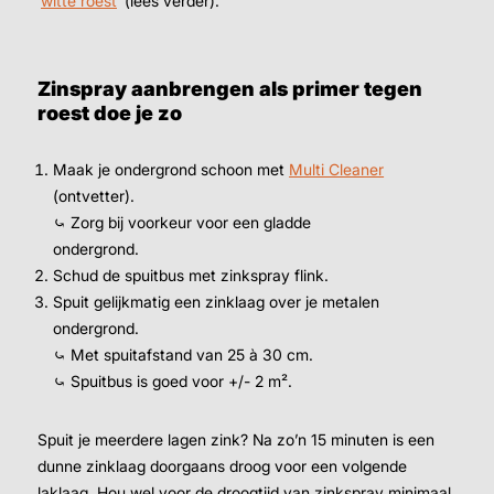
‘
witte roest
’ (lees verder).
Zinspray aanbrengen als primer tegen
roest doe je zo
Maak je ondergrond schoon met
Multi Cleaner
(ontvetter).
⤿ Zorg bij voorkeur voor een gladde
ondergrond.
Schud de spuitbus met zinkspray flink.
Spuit gelijkmatig een zinklaag over je metalen
ondergrond.
⤿ Met spuitafstand van 25 à 30 cm.
⤿ Spuitbus is goed voor +/- 2 m².
Spuit je meerdere lagen zink? Na zo’n 15 minuten is een
dunne zinklaag doorgaans droog voor een volgende
laklaag. Hou wel voor de droogtijd van zinkspray minimaal