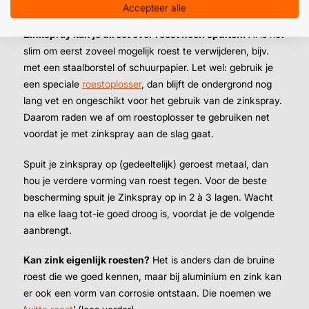
spuiten?
Accepteer alle
Zinkspray kán je direct over roest heen spuiten.
Al is het
slim om eerst zoveel mogelijk roest te verwijderen, bijv.
met een staalborstel of schuurpapier. Let wel: gebruik je
een speciale
roestoplosser
, dan blijft de ondergrond nog
lang vet en ongeschikt voor het gebruik van de zinkspray.
Daarom raden we af om roestoplosser te gebruiken net
voordat je met zinkspray aan de slag gaat.
Spuit je zinkspray op (gedeeltelijk) geroest metaal, dan
hou je verdere vorming van roest tegen. Voor de beste
bescherming spuit je Zinkspray op in 2 à 3 lagen. Wacht
na elke laag tot-ie goed droog is, voordat je de volgende
aanbrengt.
Kan zink eigenlijk roesten?
Het is anders dan de bruine
roest die we goed kennen, maar bij aluminium en zink kan
er ook een vorm van corrosie ontstaan. Die noemen we