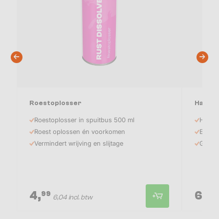
Roestoplosser
Handy 
Roestoplosser in spuitbus 500 ml
Handig
Roest oplossen én voorkomen
Ethyla
Vermindert wrijving en slijtage
Glycer
4,
6,
99
95
6,04 incl. btw