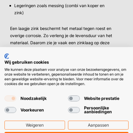
Legeringen zoals messing (combi van koper en
zink)
Een laagje zink beschermt het metaal tegen roest en
overige corrosie. Zo verleng je de levensduur van het
materiaal. Daarom zie je vaak een zinklaag op deze
onderdelen, gemaakt van ‘roestgevoelig’ metaal:
Wij gebruiken cookies
Voertuigonderdelen
We kunnen deze plaatsen voor analyse van onze bezoekersgegevens, om
⤷ Auto, boot, motor, vliegtuig etc.
onze website te verbeteren, gepersonaliseerde inhoud te tonen en om je
een geweldige website-ervaring te bieden. Voor meer informatie over de
Dakdelen
cookies die we gebruiken open je de instellingen.
⤷ Zoals regenpijp en dakgoot
Metalen profielen
Noodzakelijk
Website prestatie
Vangrails
Hekken
Persoonlijke
Voorkeuren
aanbiedingen
Etc.
Weigeren
Aanpassen
Kan je zinkspray over roest heen