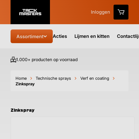
Inloggen
Acties
Lijmen en kitten
Contactli
Assortiment
1.000+ producten op voorraad
Vo
Home
Technische sprays
Verf en coating
Zinkspray
Zinkspray