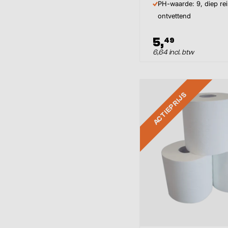
PH-waarde: 9, diep re
ontvettend
5,
49
6,64 incl. btw
ACTIEPRIJS