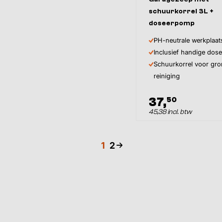
schuurkorrel 3L +
doseerpomp
PH-neutrale werkplaa
Inclusief handige do
Schuurkorrel voor gro
reiniging
37,
50
45,38 incl. btw
1
2