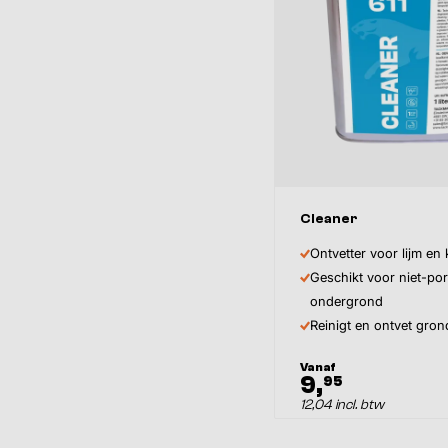
Cleaner
Inhoud
Ontvetter voor lijm en k
Geschikt voor niet-po
ondergrond
Reinigt en ontvet gron
Vanaf
9,
95
12,04 incl. btw