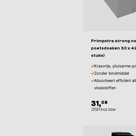
Primpxtra strong n
poetsdoeken 30 x 42
stuks)
Krasvrije, pluisarme 
Zonder bindmiddel
Absorbeert efficiënt al
vloeistoffen
31,
08
37,61 incl. btw