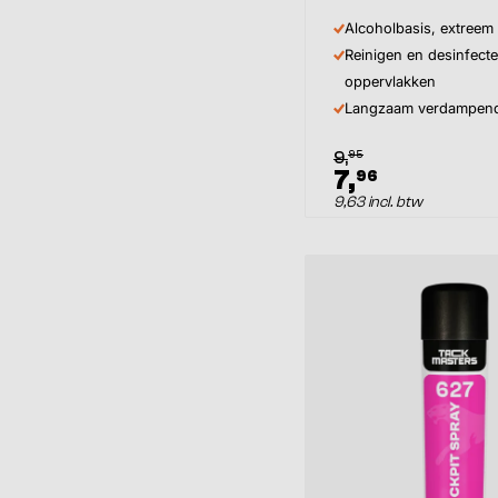
Alcoholbasis, extreem
Reinigen en desinfect
oppervlakken
Langzaam verdampen
95
9,
7,
96
9,63 incl. btw