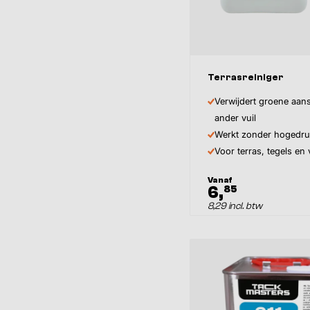
Inhoud
Terrasreiniger
Verwijdert groene aan
ander vuil
Werkt zonder hogedru
Voor terras, tegels en
Vanaf
6,
85
8,29 incl. btw