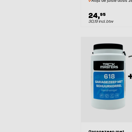
Altijd de juiste dosis z
24,
95
30,19 incl. btw
Garagezeep met