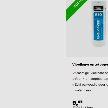
POPULAIR
Vloeibare ontstopper
Krachtige, vloeibare o
Voor 4 ontstopbeurten
Zakt eenvoudig door s
water heen
9,
95
12,04 incl. btw