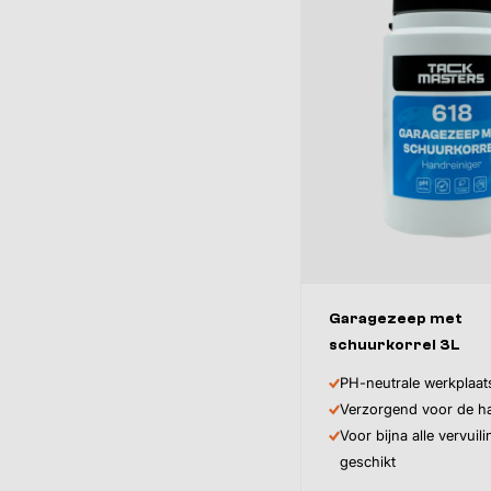
Kleur
Garagezeep met
schuurkorrel 3L
Bonte mix
Wit
PH-neutrale werkplaa
Verzorgend voor de h
Voor bijna alle vervuil
geschikt