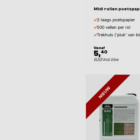
Midi rollen poetspa
2-laags poetspapier
500 vellen per rol
Trekhuls ('pluk' van b
Vanaf
5,
40
6,53 incl. btw
NIEUW