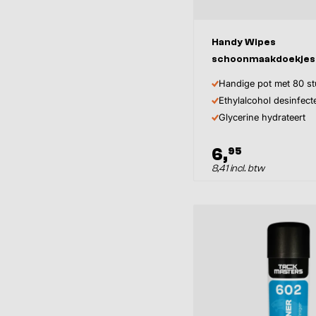
Handy Wipes
schoonmaakdoekjes
Handige pot met 80 s
Ethylalcohol desinfect
Glycerine hydrateert
6,
95
8,41 incl. btw