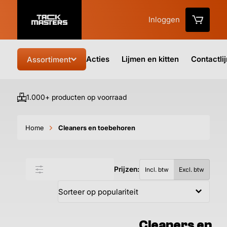
Inloggen
Acties
Lijmen en kitten
Contactli
Assortiment
1.000+ producten op voorraad
Vo
Home
Cleaners en toebehoren
Prijzen:
Filter & sorteer
Incl. btw
Excl. btw
Cleaners en