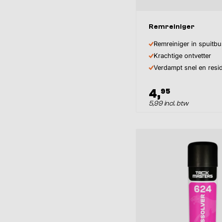
Inhoud
Remreiniger
Remreiniger in spuitb
Krachtige ontvetter
Verdampt snel en resid
4,
95
5,99 incl. btw