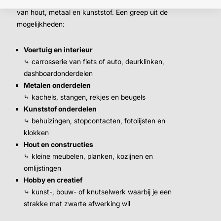
De lakspray is geschikt voor rechte, harde oppervlakken
van hout, metaal en kunststof. Een greep uit de
mogelijkheden:
Voertuig en interieur
⤷ carrosserie van fiets of auto, deurklinken,
dashboardonderdelen
Metalen onderdelen
⤷ kachels, stangen, rekjes en beugels
Kunststof onderdelen
⤷ behuizingen, stopcontacten, fotolijsten en
klokken
Hout en constructies
⤷ kleine meubelen, planken, kozijnen en
omlijstingen
Hobby en creatief
⤷ kunst-, bouw- of knutselwerk waarbij je een
strakke mat zwarte afwerking wil