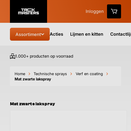
Inloggen
Acties
Lijmen en kitten
Contactli
Assortiment
1.000+ producten op voorraad
Vo
Home
Technische sprays
Verf en coating
Mat zwarte lakspray
Mat zwarte lakspray