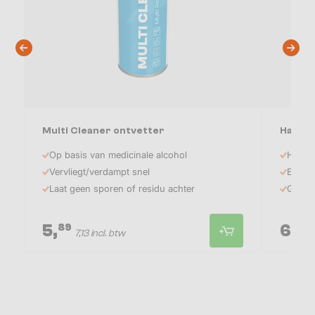
Multi Cleaner ontvetter
Handy 
Op basis van medicinale alcohol
Handig
Vervliegt/verdampt snel
Ethyla
Laat geen sporen of residu achter
Glycer
5,
6,
89
95
7,13 incl. btw