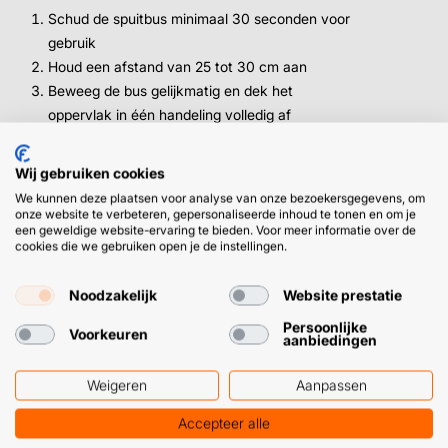
Schud de spuitbus minimaal 30 seconden voor
gebruik
Houd een afstand van 25 tot 30 cm aan
Beweeg de bus gelijkmatig en dek het
oppervlak in één handeling volledig af
Een tweede laag? Wacht minimaal 5 minuten na
de eerste
Wij gebruiken cookies
Veeg na gebruik de spuitkop direct schoon met
We kunnen deze plaatsen voor analyse van onze bezoekersgegevens, om
papier of een poetsdoek
onze website te verbeteren, gepersonaliseerde inhoud te tonen en om je
een geweldige website-ervaring te bieden. Voor meer informatie over de
cookies die we gebruiken open je de instellingen.
➜ Tip: gebruik voor het onderhoud van de laklaag altijd
een zachte doek. Een schuurspons of ruw materiaal
Noodzakelijk
Website prestatie
beschadigt het oppervlak.
Persoonlijke
Voorkeuren
aanbiedingen
Weigeren
Aanpassen
Waarvoor gebruik je de spuitbus mat
zwart?
Accepteer alle