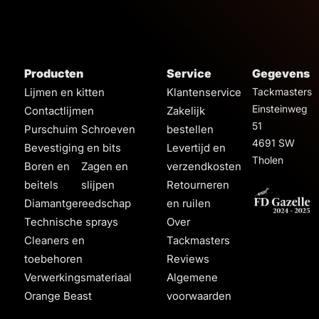
Producten
Service
Gegevens
Lijmen en kitten
Klantenservice
Tackmasters
Einsteinweg
Contactlijmen
Zakelijk
51
Purschuim
Schroeven
bestellen
4691 SW
Bevestiging en bits
Levertijd en
Tholen
Boren en
Zagen en
verzendkosten
beitels
slijpen
Retourneren
Diamantgereedschap
en ruilen
Technische sprays
Over
Cleaners en
Tackmasters
toebehoren
Reviews
Verwerkingsmateriaal
Algemene
Orange Beast
voorwaarden