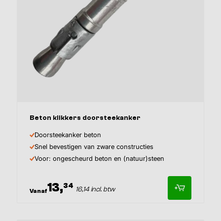
Afmeting
Inhoud
Beton klikkers doorsteekanker
Doorsteekanker beton
Snel bevestigen van zware constructies
Voor: ongescheurd beton en (natuur)steen
13,
34
16,14 incl. btw
Vanaf