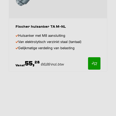
Afmeting
Inhoud
Fischer hulsanker TA M-NL
Hulsanker met M8 aansluiting
Van elektrolytisch verzinkt staal (tantaal)
Gelijkmatige verdeling van belasting
55,
28
66,89 incl. btw
Vanaf