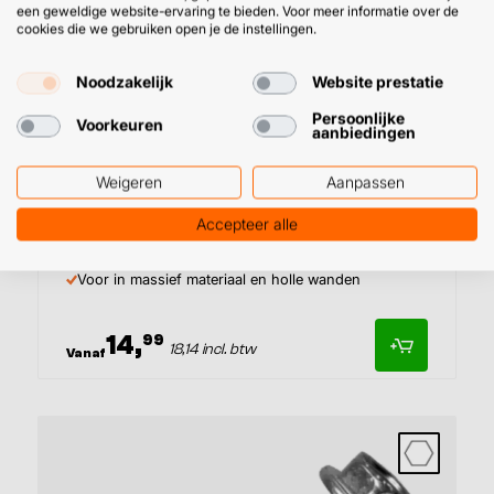
een geweldige website-ervaring te bieden. Voor meer informatie over de
cookies die we gebruiken open je de instellingen.
Noodzakelijk
Website prestatie
Persoonlijke
Voorkeuren
aanbiedingen
Afmeting
Weigeren
Aanpassen
Zelftappend anker platkop torx
Accepteer alle
Platkop verzinkt mooi
Torx geeft hoge grip
Voor in massief materiaal en holle wanden
14,
99
18,14 incl. btw
Vanaf