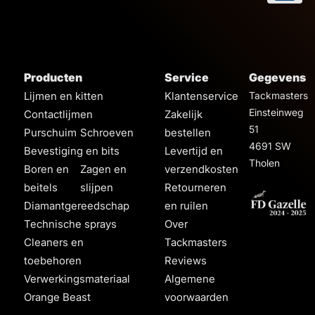
Producten
Service
Gegevens
Lijmen en kitten
Klantenservice
Tackmasters
Einsteinweg
Contactlijmen
Zakelijk
51
Purschuim
Schroeven
bestellen
4691 SW
Bevestiging en bits
Levertijd en
Tholen
Boren en
Zagen en
verzendkosten
beitels
slijpen
Retourneren
Diamantgereedschap
en ruilen
Technische sprays
Over
Cleaners en
Tackmasters
toebehoren
Reviews
Verwerkingsmateriaal
Algemene
Orange Beast
voorwaarden