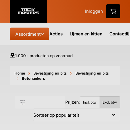
Inloggen
Acties
Lijmen en kitten
Contactli
Assortiment
1.000+ producten op voorraad
Vo
Home
Bevestiging en bits
Bevestiging en bits
Betonankers
Prijzen:
Filter & sorteer
Incl. btw
Excl. btw