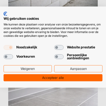
Wij gebruiken cookies
We kunnen deze plaatsen voor analyse van onze bezoekersgegevens, om
onze website te verbeteren, gepersonaliseerde inhoud te tonen en om je
Cellenbeton lijmen met pur? Lees er
een geweldige website-ervaring te bieden. Voor meer informatie over de
cookies die we gebruiken open je de instellingen.
alles over en bestel de beste
blokkenlijm online
Noodzakelijk
Website prestatie
Aan de slag met cellenbetonblokken? Snappen
Persoonlijke
Voorkeuren
we, ze zijn razend populair in de bouwwereld.…
aanbiedingen
Weigeren
Aanpassen
Accepteer alle