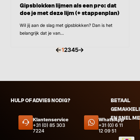
Gipsblokken lijmen als een pro: dat
doe je met deze lijm (+ stappenplan)
Wil jij aan de slag met gipsblokken? Dan is het
belangrijk dat je van…
1
2
3
4
5
HULP OF ADVIES NODIG?
BETAAL
GEMAKKEL
EN SNEL M
Klantenservice
WhatsApp
+31 (0) 85 303
+31 (0) 6 11
7224
12 09 51