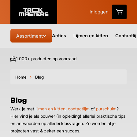
Inloggen
Acties
Lijmen en kitten
Contactli
Assortiment
1.000+ producten op voorraad
Vo
Home
Blog
Blog
Werk je met
lijmen en kitten
,
contactlijm
of
purschuim
?
Hier vind je als bouwer (in opleiding) allerlei praktische tips
en antwoorden op allerlei klusvragen. Zo worden al je
projecten vast & zeker een succes.