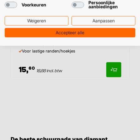
Persoonlijke
Voorkeuren
aanbiedingen
Weigeren
Aanpassen
Diamantvijl voor tegels
Accepteer alle
Tegelvijl met diamantkorrels
Grove en fijne zijde
Voor lastige randen/hoekjes
15,
60
18,88 incl. btw
De beste schuurpads van diamant