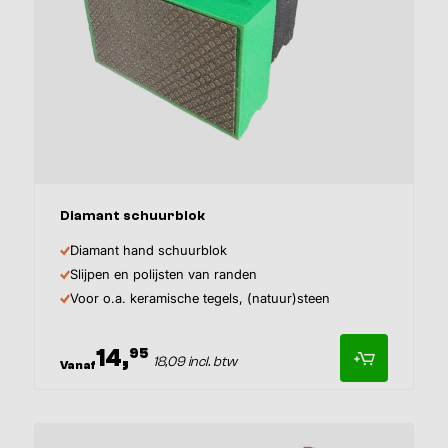
Diamant schuurblok
Diamant hand schuurblok
Slijpen en polijsten van randen
Voor o.a. keramische tegels, (natuur)steen
14,
95
18,09 incl. btw
Vanaf