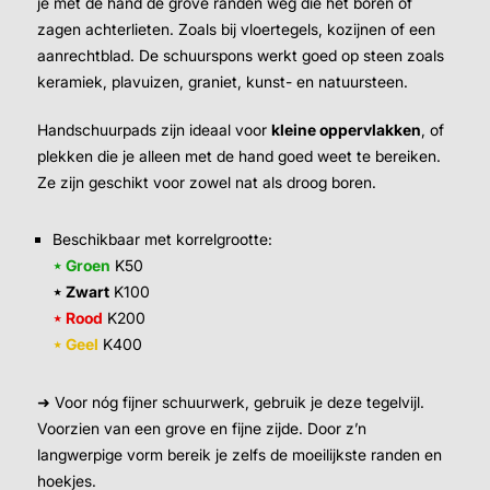
je met de hand de grove randen weg die het boren of
zagen achterlieten. Zoals bij vloertegels, kozijnen of een
aanrechtblad. De schuurspons werkt goed op steen zoals
keramiek, plavuizen, graniet, kunst- en natuursteen.
Handschuurpads zijn ideaal voor
kleine oppervlakken
, of
plekken die je alleen met de hand goed weet te bereiken.
Ze zijn geschikt voor zowel nat als droog boren.
Beschikbaar met korrelgrootte:
⋆ Groen
K50
⋆ Zwart
K100
⋆ Rood
K200
⋆ Geel
K400
➜ Voor nóg fijner schuurwerk, gebruik je deze tegelvijl.
Voorzien van een grove en fijne zijde. Door z’n
langwerpige vorm bereik je zelfs de moeilijkste randen en
hoekjes.