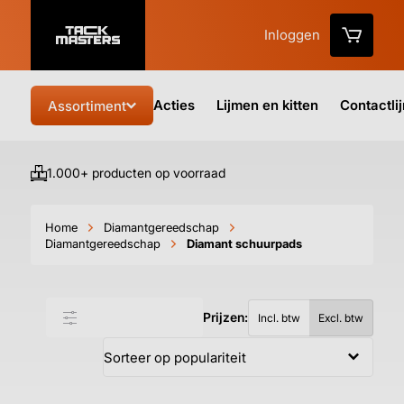
Inloggen
Acties
Lijmen en kitten
Contactli
Assortiment
1.000+ producten op voorraad
Vo
Home
Diamantgereedschap
Diamantgereedschap
Diamant schuurpads
Prijzen:
Filter & sorteer
Incl. btw
Excl. btw