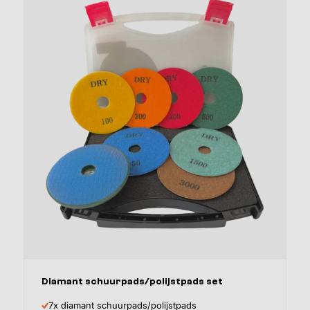
Afmeting
Diamant schuurpads/polijstpads set
7x diamant schuurpads/polijstpads