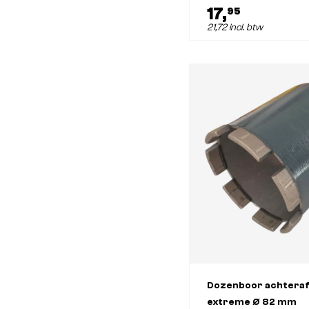
17,
95
21,72 incl. btw
Dozenboor achteraf
extreme Ø 82 mm