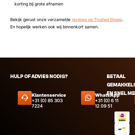
korting bij grote afnamen
Bekijk gerust onze verzamelde
reviews op Trusted Shops
.
En hopelijk werken ook wij binnenkort samen.
HULP OF ADVIES NODIG?
BETAAL
GEMAKKEL
EN SNEL M
Klantenservice
WhatsApp
+31 (0) 85 303
+31 (0) 6 11
7224
12 09 51