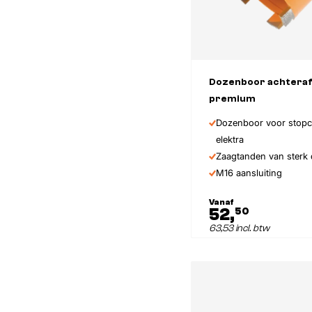
Dozenboor achteraf
premium
Dozenboor voor stopc
elektra
Zaagtanden van sterk 
M16 aansluiting
Vanaf
52,
50
63,53 incl. btw