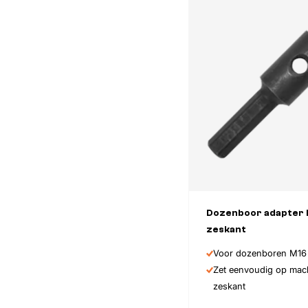
Dozenboor adapter 
Afmeting
zeskant
Voor dozenboren M16
Zet eenvoudig op mac
zeskant