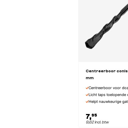
Centreerboor conis
mm
Afmeting
Centreerboor voor do
Licht taps toelopende 
Helpt nauwkeurige ga
7,
95
9,62 incl. btw