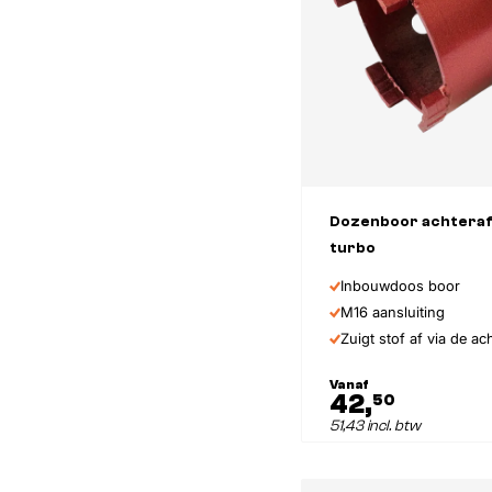
Dozenboor achteraf
turbo
Inbouwdoos boor
M16 aansluiting
Zuigt stof af via de ac
Vanaf
42,
50
51,43 incl. btw