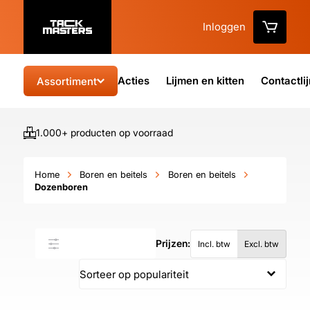
Inloggen
Acties
Lijmen en kitten
Contactli
Assortiment
1.000+ producten op voorraad
Vo
Home
Boren en beitels
Boren en beitels
Dozenboren
Prijzen:
Filter & sorteer
Incl. btw
Excl. btw