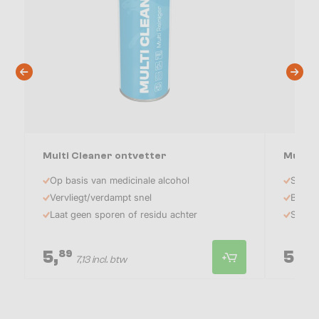
Multi Cleaner ontvetter
Multi 
Op basis van medicinale alcohol
Smeero
Vervliegt/verdampt snel
Besche
Laat geen sporen of residu achter
Smeer
5,
5,
89
49
7,13 incl. btw