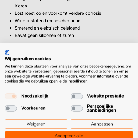
kieren
Lost roest op en voorkomt verdere corrosie
Waterafstotend en beschermend
Smerend en elektrisch geleidend
Bevat geen siliconen of zuren
Waarvoor gebruik je de roestoplosser?
Wij gebruiken cookies
Roestoplosser in spuitbus is erg populair in de bouw,
We kunnen deze plaatsen voor analyse van onze bezoekersgegevens, om
automotive en industrie, maar ook prima geschikt voor
onze website te verbeteren, gepersonaliseerde inhoud te tonen en om je
een geweldige website-ervaring te bieden. Voor meer informatie over de
dagelijks onderhoud. Denk daarbij aan de volgende
cookies die we gebruiken open je de instellingen.
specifieke toepassingen:
Noodzakelijk
Website prestatie
Vastgeroeste schroeven, bouten en moeren
Persoonlijke
losmaken
Voorkeuren
aanbiedingen
Scharnieren, sloten en hang- en sluitwerk
smeren en beschermen
Weigeren
Aanpassen
Gereedschap en tuingereedschap beschermen
Accepteer alle
tegen roest