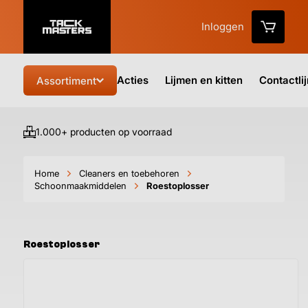
Inloggen
Acties
Lijmen en kitten
Contactli
Assortiment
1.000+ producten op voorraad
Vo
Home
Cleaners en toebehoren
Schoonmaakmiddelen
Roestoplosser
Roestoplosser