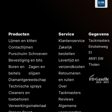
Producten
Service
Gegevens
Lijmen en kitten
Klantenservice
Tackmasters
Einsteinweg
Contactlijmen
Zakelijk
51
Purschuim
Schroeven
bestellen
4691 SW
Bevestiging en bits
Levertijd en
Tholen
Boren en
Zagen en
verzendkosten
beitels
slijpen
Retourneren
Diamantgereedschap
en ruilen
Technische sprays
Over
Cleaners en
Tackmasters
toebehoren
Reviews
Verwerkingsmateriaal
Algemene