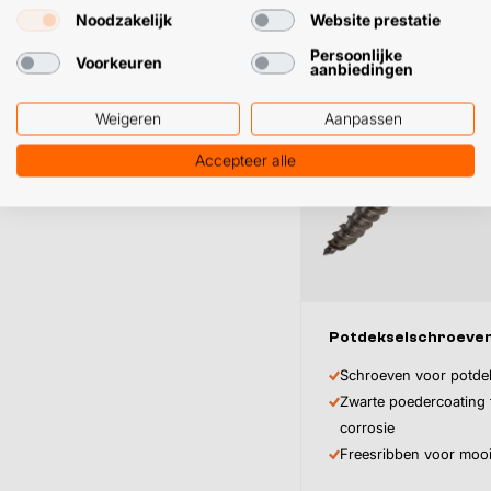
Noodzakelijk
Website prestatie
Persoonlijke
Voorkeuren
aanbiedingen
Weigeren
Aanpassen
Accepteer alle
Inhoud
Potdekselschroeve
Schroeven voor potde
Afmeting
Zwarte poedercoating
corrosie
Freesribben voor mooi