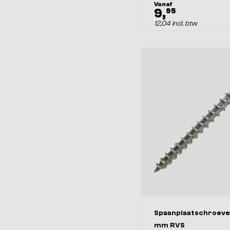
Vanaf
9,
95
12,04 incl. btw
Afmeting
Spaanplaatschroeve
Inhoud
mm RVS