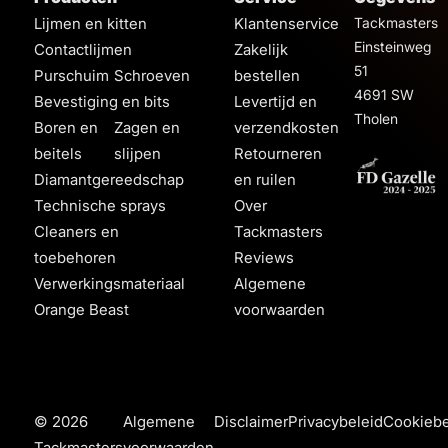
Lijmen en kitten
Klantenservice
Tackmasters
Einsteinweg
Contactlijmen
Zakelijk
51
Purschuim
Schroeven
bestellen
4691 SW
Bevestiging en bits
Levertijd en
Tholen
Boren en
Zagen en
verzendkosten
beitels
slijpen
Retourneren
Diamantgereedschap
en ruilen
Technische sprays
Over
Cleaners en
Tackmasters
toebehoren
Reviews
Verwerkingsmateriaal
Algemene
Orange Beast
voorwaarden
© 2026
Algemene
Disclaimer
Privacybeleid
Cookiebe
Tackmasters
voorwaarden