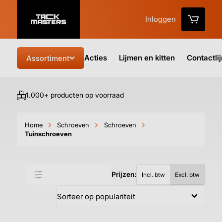
Inloggen
Acties
Lijmen en kitten
Contactli
Assortiment
1.000+ producten op voorraad
Vo
Home
Schroeven
Schroeven
Tuinschroeven
Prijzen:
Filter & sorteer
Incl. btw
Excl. btw