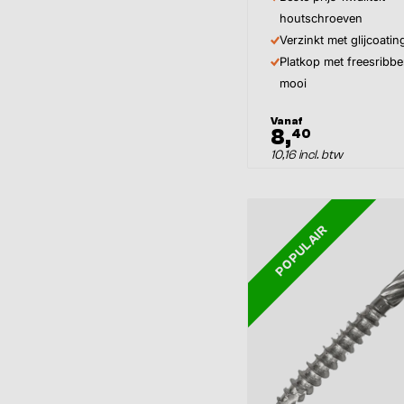
houtschroeven
Verzinkt met glijcoatin
Platkop met freesribbe
mooi
Vanaf
8,
40
10,16 incl. btw
POPULAIR