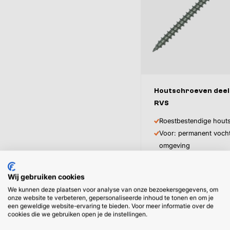
Afmeting
Inhoud
Houtschroeven deel
RVS
Roestbestendige hout
Voor: permanent voch
omgeving
Voor: looizuurrijke ho
Wij gebruiken cookies
Vanaf
14,
41
We kunnen deze plaatsen voor analyse van onze bezoekersgegevens, om
onze website te verbeteren, gepersonaliseerde inhoud te tonen en om je
17,44 incl. btw
een geweldige website-ervaring te bieden. Voor meer informatie over de
cookies die we gebruiken open je de instellingen.