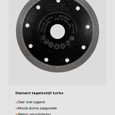
Afmeting
Diamant tegelschijf turbo
Zeer snel zagend
Mooie dunne zaagsnede
Weinig versplintering