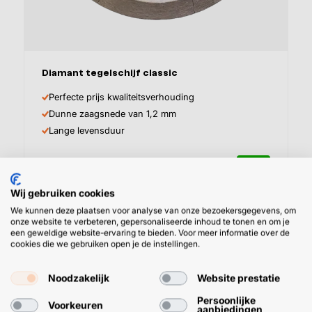
Afmeting
Diamant tegelschijf classic
Perfecte prijs kwaliteitsverhouding
Dunne zaagsnede van 1,2 mm
Lange levensduur
15,
95
19,30 incl. btw
Vanaf
Wij gebruiken cookies
We kunnen deze plaatsen voor analyse van onze bezoekersgegevens, om
onze website te verbeteren, gepersonaliseerde inhoud te tonen en om je
een geweldige website-ervaring te bieden. Voor meer informatie over de
cookies die we gebruiken open je de instellingen.
Noodzakelijk
Website prestatie
Persoonlijke
Voorkeuren
aanbiedingen