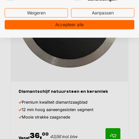
Weigeren
Aanpassen
Accepteer alle
Afmeting
Diamantschijf natuursteen en keramiek
Premium kwaliteit diamantzaagblad
12 mm hoog aaneengesloten segment
Mooie strakke zaagsnede
36,
00
43,56 incl. btw
Vanaf