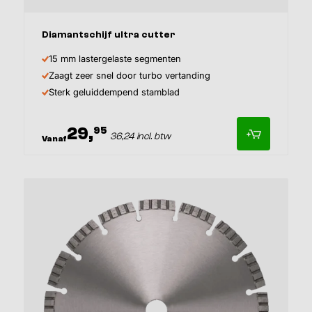
Afmeting
Diamantschijf ultra cutter
15 mm lastergelaste segmenten
Zaagt zeer snel door turbo vertanding
Sterk geluiddempend stamblad
29,
95
36,24 incl. btw
Vanaf