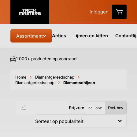
Inloggen
Acties
Lijmen en kitten
Contactli
Assortiment
1.000+ producten op voorraad
Vo
Home
Diamantgereedschap
Diamantgereedschap
Diamantschijven
Prijzen:
Filter & sorteer
Incl. btw
Excl. btw