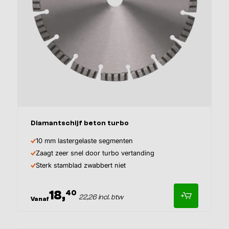
Afmeting
Diamantschijf beton turbo
10 mm lastergelaste segmenten
Zaagt zeer snel door turbo vertanding
Sterk stamblad zwabbert niet
18,
40
22,26 incl. btw
Vanaf