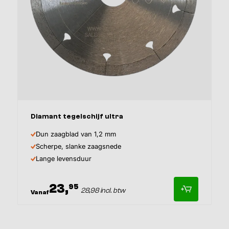
Afmeting
Diamant tegelschijf ultra
Dun zaagblad van 1,2 mm
Scherpe, slanke zaagsnede
Lange levensduur
23,
95
28,98 incl. btw
Vanaf