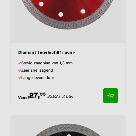
Afmeting
Diamant tegelschijf racer
Stevig zaagblad van 1,3 mm
Zeer snel zagend
Lange levensduur
27,
95
33,82 incl. btw
Vanaf