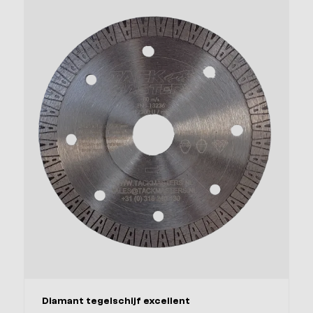
Afmeting
Diamant tegelschijf excellent