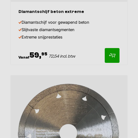
Afmeting
Diamantschijf beton extreme
Diamantschijf voor gewapend beton
Slijtvaste diamantsegmenten
Extreme snijprestaties
59,
95
72,54 incl. btw
Vanaf