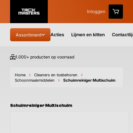
Inloggen
Acties
Lijmen en kitten
Contactli
Assortiment
1.000+ producten op voorraad
Vo
Home
Cleaners en toebehoren
Schoonmaakmiddelen
Schuimreiniger Multischuim
Schuimreiniger Multischuim