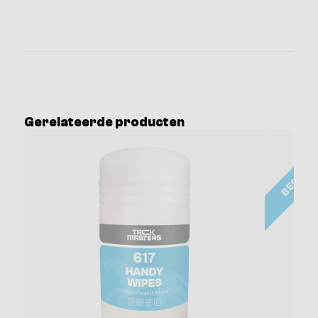
Gerelateerde producten
BESTSE