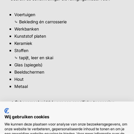
Voertuigen
⤷ Bekleding én carrosserie
Werkbanken
Kunststof platen
Keramiek
Stoffen
⤷ tapijt, leer en skai
Glas (spiegels)
Beeldschermen
Hout
Metaal
➜
Schoonmaakmiddel voor een specifieke toepassing
nodig? Bekijk hier al onze
cleaners
.
Wij gebruiken cookies
We kunnen deze plaatsen voor analyse van onze bezoekersgegevens, om
onze website te verbeteren, gepersonaliseerde inhoud te tonen en om je
Hoe maak je schoon met schuim?
een geweldige website-ervaring te bieden. Voor meer informatie over de