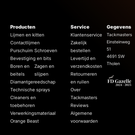
3,
99
Producten
Service
Gegevens
Lijmen en kitten
Klantenservice
Tackmasters
Einsteinweg
Contactlijmen
Zakelijk
51
Purschuim
Schroeven
bestellen
4691 SW
Bevestiging en bits
Levertijd en
Tholen
Boren en
Zagen en
verzendkosten
beitels
slijpen
Retourneren
Diamantgereedschap
en ruilen
Technische sprays
Over
Cleaners en
Tackmasters
toebehoren
Reviews
Verwerkingsmateriaal
Algemene
Orange Beast
voorwaarden