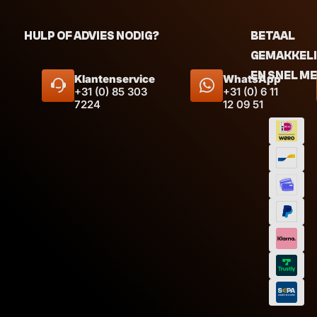
HULP OF ADVIES NODIG?
BETAAL
GEMAKKEL
EN SNEL M
Klantenservice
WhatsApp
+31 (0) 85 303
+31 (0) 6 11
7224
12 09 51
Kleur
Wit
Zw
Inhoud