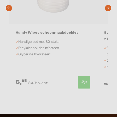
Handy Wipes schoonmaakdoekjes
Strong
> Direc
Handige pot met 80 stuks
Ethylalcohol desinfecteert
Beste 
Glycerine hydrateert
bouwe
Direct
Hoge a
6,
3
95
8,41 incl. btw
Vanaf