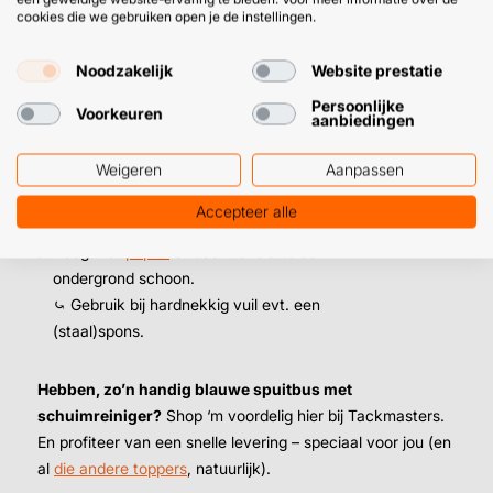
cookies die we gebruiken open je de instellingen.
Eén van de makkelijkste manieren om schoon te maken is
wel met schuimreiniger. Dat werkt namelijk zo:
Noodzakelijk
Website prestatie
Persoonlijke
Voorkeuren
Breng de foam reiniger royaal aan op de vuile
aanbiedingen
ondergrond.
Weigeren
Aanpassen
Laat ‘m enkele minuten intrekken.
⤿ Tot 15 minuten bij sterk vuil of poreuze
Accepteer alle
ondergrond.
Veeg met
papier
of doek tenslotte de
ondergrond schoon.
⤿ Gebruik bij hardnekkig vuil evt. een
(staal)spons.
Hebben, zo’n handig blauwe spuitbus met
schuimreiniger?
Shop ‘m voordelig hier bij Tackmasters.
En profiteer van een snelle levering – speciaal voor jou (en
al
die andere toppers
, natuurlijk).