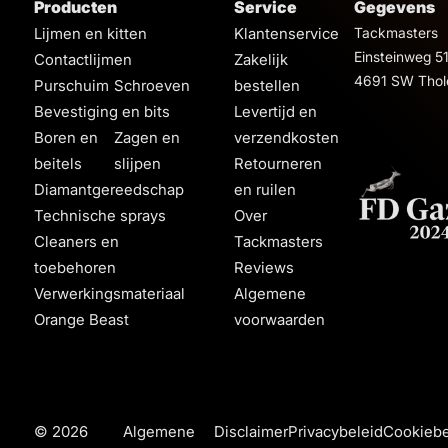
Producten
Service
Gegevens
Lijmen en kitten
Klantenservice
Tackmasters
Einsteinweg 5
Contactlijmen
Zakelijk
4691 SW Thol
Purschuim
Schroeven
bestellen
Bevestiging en bits
Levertijd en
Boren en
Zagen en
verzendkosten
beitels
slijpen
Retourneren
Diamantgereedschap
en ruilen
Technische sprays
Over
Cleaners en
Tackmasters
toebehoren
Reviews
Verwerkingsmateriaal
Algemene
Orange Beast
voorwaarden
© 2026
Algemene
Disclaimer
Privacybeleid
Cookiebe