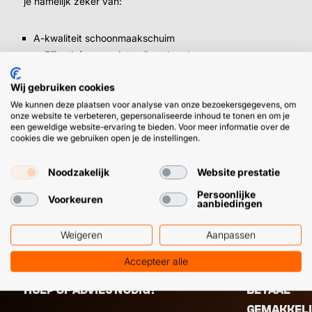
je namelijk zeker van:
A-kwaliteit schoonmaakschuim
⤷ Effectief, maar niet zaligmakend
Lage prijs (vergelijk gerust online)
Wij gebruiken cookies
Betrouwbare, onafhankelijk reviews over de
webshop
We kunnen deze plaatsen voor analyse van onze bezoekersgegevens, om
onze website te verbeteren, gepersonaliseerde inhoud te tonen en om je
een geweldige website-ervaring te bieden. Voor meer informatie over de
cookies die we gebruiken open je de instellingen.
➜
Tel daar een goed bereikbare
klantenservice
op die je
meteen verder helpt bij eventuele vragen of problemen. En
Noodzakelijk
Website prestatie
wij zouden het wel weten. 😉
Persoonlijke
Voorkeuren
aanbiedingen
Weigeren
Aanpassen
Accepteer alle
HULP OF ADVIES NODIG?
BETAAL
GEMAKKEL