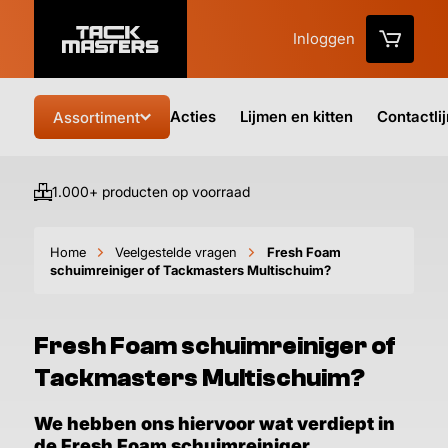
Inloggen
Acties
Lijmen en kitten
Contactli
Assortiment
1.000+ producten op voorraad
Vo
Home
Veelgestelde vragen
Fresh Foam
schuimreiniger of Tackmasters Multischuim?
Fresh Foam schuimreiniger of
Tackmasters Multischuim?
We hebben ons hiervoor wat verdiept in
de Fresh Foam schuimreiniger