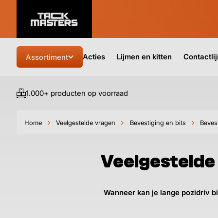
Acties
Lijmen en kitten
Contactli
Assortiment
1.000+ producten op voorraad
Home
Veelgestelde vragen
Bevestiging en bits
Bevest
Veelgestelde 
Wanneer kan je lange pozidriv bi