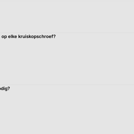
n op elke kruiskopschroef?
odig?