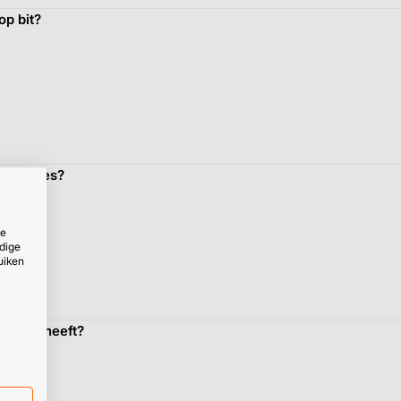
op bit?
 PZ bitjes?
ze
dige
uiken
chroef heeft?