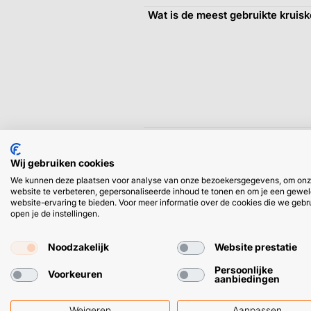
Wat is de meest gebruikte kruisk
Wat is het verschil tussen PH en
Wij gebruiken cookies
We kunnen deze plaatsen voor analyse van onze bezoekersgegevens, om on
website te verbeteren, gepersonaliseerde inhoud te tonen en om je een gewel
website-ervaring te bieden. Voor meer informatie over de cookies die we gebr
open je de instellingen.
Noodzakelijk
Website prestatie
Hoe weet je welke torx maat je s
Persoonlijke
Voorkeuren
aanbiedingen
Weigeren
Aanpassen