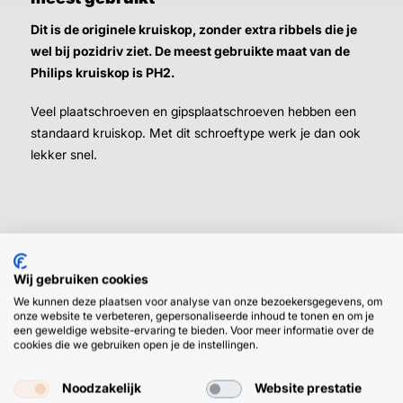
Dit is de originele kruiskop, zonder extra ribbels die je
wel bij pozidriv ziet. De meest gebruikte maat van de
Philips kruiskop is PH2.
Veel plaatschroeven en gipsplaatschroeven hebben een
standaard kruiskop. Met dit schroeftype werk je dan ook
lekker snel.
Wij gebruiken cookies
We kunnen deze plaatsen voor analyse van onze bezoekersgegevens, om
HULP OF ADVIES NODIG?
BETAAL
onze website te verbeteren, gepersonaliseerde inhoud te tonen en om je
GEMAKKEL
een geweldige website-ervaring te bieden. Voor meer informatie over de
cookies die we gebruiken open je de instellingen.
EN SNEL M
Klantenservice
WhatsApp
+31 (0) 85 303
+31 (0) 6 11
Noodzakelijk
Website prestatie
7224
12 09 51