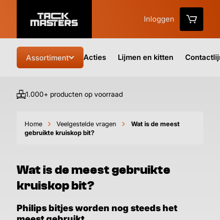
Inloggen
Acties
Lijmen en kitten
Contactli
Assortiment
1.000+ producten op voorraad
Vo
Home
Veelgestelde vragen
Wat is de meest
gebruikte kruiskop bit?
Wat is de meest gebruikte
kruiskop bit?
Philips bitjes worden nog steeds het
meest gebruikt