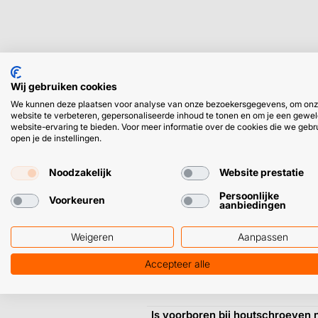
Wat zijn de beste houtschroeve
Wij gebruiken cookies
We kunnen deze plaatsen voor analyse van onze bezoekersgegevens, om on
website te verbeteren, gepersonaliseerde inhoud te tonen en om je een gewel
website-ervaring te bieden. Voor meer informatie over de cookies die we gebr
open je de instellingen.
Noodzakelijk
Website prestatie
Hoe voorkom je dat hout splijt t
Persoonlijke
Voorkeuren
aanbiedingen
Weigeren
Aanpassen
Accepteer alle
Is voorboren bij houtschroeven 