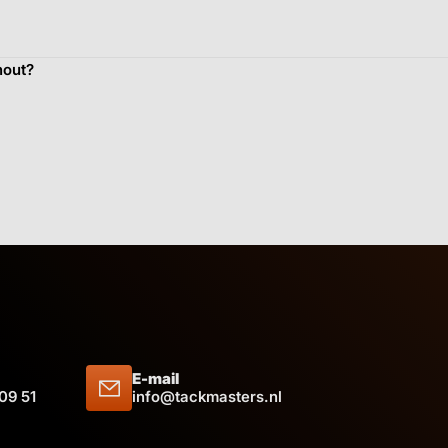
hout?
E-mail
 09 51
info@tackmasters.nl