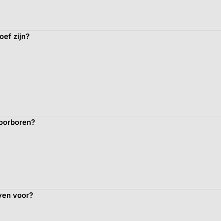
oef zijn?
voorboren?
ven voor?