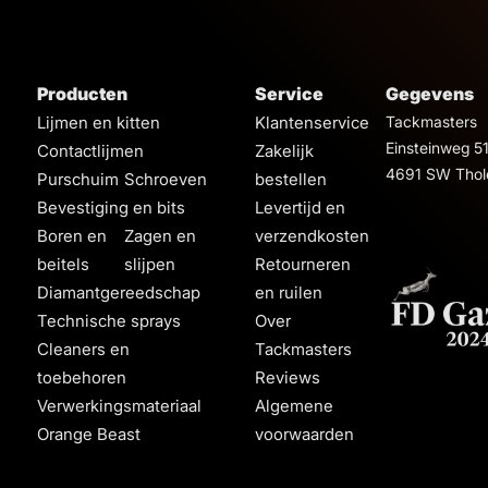
Producten
Service
Gegevens
Lijmen en kitten
Klantenservice
Tackmasters
Einsteinweg 5
Contactlijmen
Zakelijk
4691 SW Thol
Purschuim
Schroeven
bestellen
Bevestiging en bits
Levertijd en
Boren en
Zagen en
verzendkosten
beitels
slijpen
Retourneren
Diamantgereedschap
en ruilen
Technische sprays
Over
Cleaners en
Tackmasters
toebehoren
Reviews
Verwerkingsmateriaal
Algemene
Orange Beast
voorwaarden