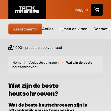
Inloggen
Acties
Lijmen en kitten
Contactli
Assortiment
1.000+ producten op voorraad
Vo
Home
Veelgestelde vragen
Wat zijn de beste
houtschroeven?
Wat zijn de beste
houtschroeven?
Wat de beste houtschroeven zijn is
afhankelijk van je toepassing