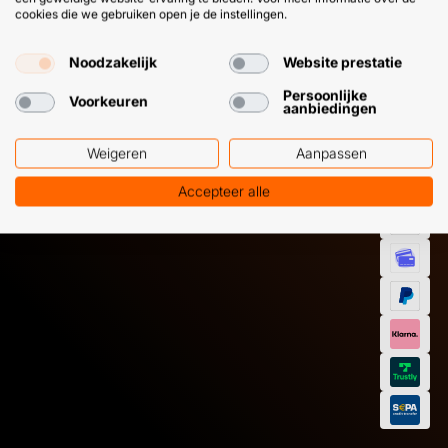
cookies die we gebruiken open je de instellingen.
HULP OF ADVIES NODIG?
BETAAL
Noodzakelijk
Website prestatie
GEMAKKEL
Persoonlijke
Voorkeuren
EN SNEL M
Klantenservice
WhatsApp
aanbiedingen
+31 (0) 85 303
+31 (0) 6 11
7224
12 09 51
Weigeren
Aanpassen
Accepteer alle