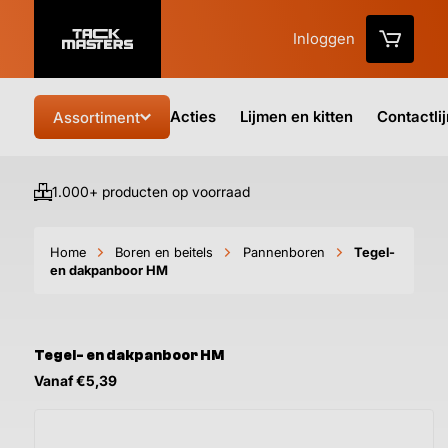
Inloggen
Acties
Lijmen en kitten
Contactli
Assortiment
1.000+ producten op voorraad
Vo
Home
Boren en beitels
Pannenboren
Tegel-
en dakpanboor HM
Tegel- en dakpanboor HM
Vanaf €5,39