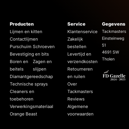
Producten
Service
Gegevens
Lijmen en kitten
Klantenservice
Tackmasters
Einsteinweg
Contactlijmen
Zakelijk
51
Purschuim
Schroeven
bestellen
4691 SW
Bevestiging en bits
Levertijd en
Tholen
Boren en
Zagen en
verzendkosten
beitels
slijpen
Retourneren
Diamantgereedschap
en ruilen
Technische sprays
Over
Cleaners en
Tackmasters
toebehoren
Reviews
Verwerkingsmateriaal
Algemene
Orange Beast
voorwaarden