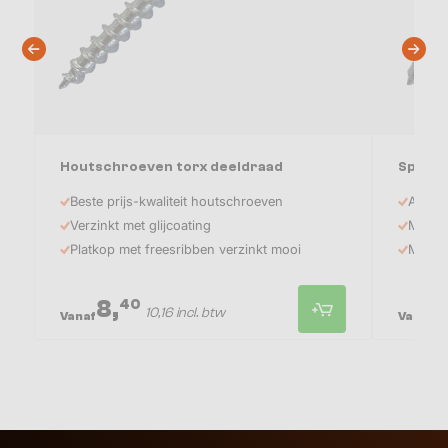
Houtschroeven torx deeldraad
Speng
Beste prijs-kwaliteit houtschroeven
A2 kwa
Verzinkt met glijcoating
Met rv
Platkop met freesribben verzinkt mooi
Met EP
8,
2
40
10,16 incl. btw
Vanaf
Vanaf