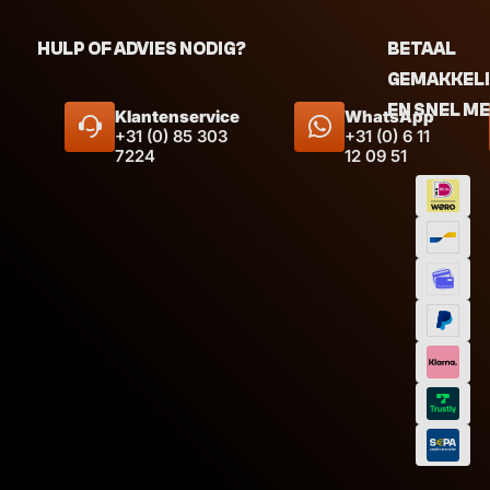
HULP OF ADVIES NODIG?
BETAAL
GEMAKKEL
EN SNEL M
Klantenservice
WhatsApp
+31 (0) 85 303
+31 (0) 6 11
7224
12 09 51
Afmeting
Inhoud
Inhoud
Afmeti