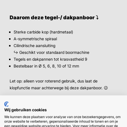
Daarom deze tegel-/ dakpanboor ⤵
Sterke carbide kop (hardmetaal)
A-symmetrische spiraal
Cilindrische aansluiting
↪ Geschikt voor standaard boormachine
Tegels en dakpannen tot krasvastheid 9
Bestelbaar in Ø 5, 6, 8, 10 of 12 mm
Let op: alleen voor roterend gebruik, dus laat de
klopfunctie maar achterwege bij deze dakpanboor. 😉
👉
In tegels boren tot wel Ø 130 mm?
Dat doe je met één
van onze (diamanten) tegelboren.
Wij gebruiken cookies
We kunnen deze plaatsen voor analyse van onze bezoekersgegevens, om
onze website te verbeteren, gepersonaliseerde inhoud te tonen en om je
een geweldige website-ervaring te bieden. Voor meer informatie over de