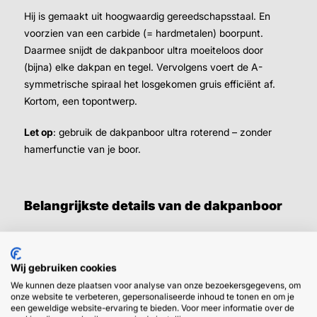
Hij is gemaakt uit hoogwaardig gereedschapsstaal. En
voorzien van een carbide (= hardmetalen) boorpunt.
Daarmee snijdt de dakpanboor ultra moeiteloos door
(bijna) elke dakpan en tegel. Vervolgens voert de A-
symmetrische spiraal het losgekomen gruis efficiënt af.
Kortom, een topontwerp.
Let op
: gebruik de dakpanboor ultra roterend – zonder
hamerfunctie van je boor.
Belangrijkste details van de dakpanboor
Sterke carbide kop (hardmetaal)
A-symmetrische spiraal
Wij gebruiken cookies
Cilindrische aansluiting
We kunnen deze plaatsen voor analyse van onze bezoekersgegevens, om
↪ Geschikt voor standaard boormachine
onze website te verbeteren, gepersonaliseerde inhoud te tonen en om je
een geweldige website-ervaring te bieden. Voor meer informatie over de
Boren in tegels en dakpannen tot hardheid 9