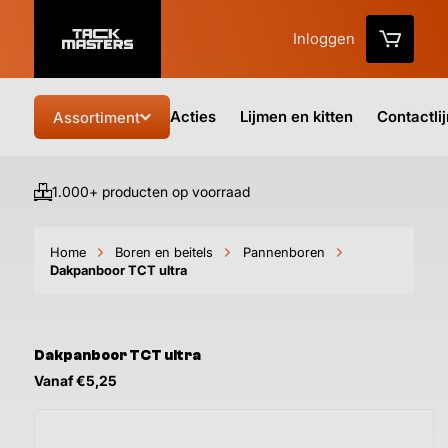
Inloggen
Acties
Lijmen en kitten
Contactli
Assortiment
1.000+ producten op voorraad
Vo
Home
Boren en beitels
Pannenboren
Dakpanboor TCT ultra
Dakpanboor TCT ultra
Vanaf €5,25