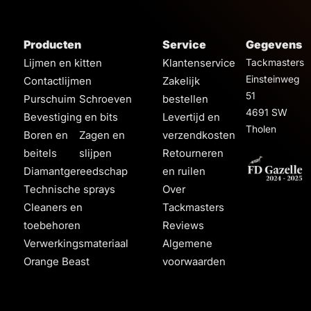
Producten
Service
Gegevens
Lijmen en kitten
Klantenservice
Tackmasters
Einsteinweg
Contactlijmen
Zakelijk
51
Purschuim
Schroeven
bestellen
4691 SW
Bevestiging en bits
Levertijd en
Tholen
Boren en
Zagen en
verzendkosten
beitels
slijpen
Retourneren
Diamantgereedschap
en ruilen
Technische sprays
Over
Cleaners en
Tackmasters
toebehoren
Reviews
Verwerkingsmateriaal
Algemene
Orange Beast
voorwaarden