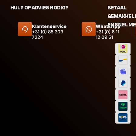
HULP OF ADVIES NODIG?
BETAAL
GEMAKKEL
EN SNEL M
Klantenservice
WhatsApp
+31 (0) 85 303
+31 (0) 6 11
7224
12 09 51
Afmeting
Inhoud
Inhoud
Afmeti