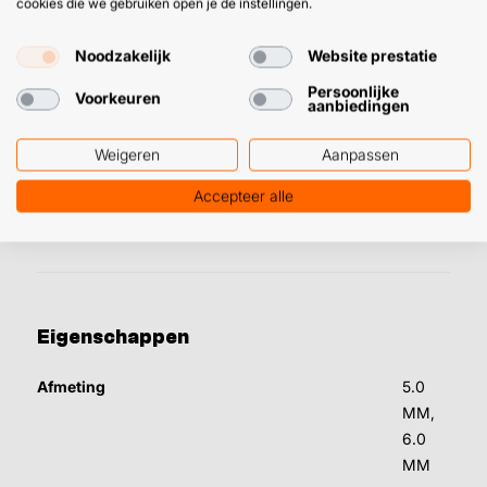
cookies die we gebruiken open je de instellingen.
Bestelbaar in Ø 5 of 6 mm
Noodzakelijk
Website prestatie
Gaten in je dakpannen boren van Ø 8, 10 of 12 mm?
Doe
Persoonlijke
je met de tegel- en dakpanboor HM.
Voorkeuren
aanbiedingen
👉 Is de dakpanboor ultra je match?
Bestel ‘m direct of
Weigeren
Aanpassen
bekijk eerst
Tackmasters reviews
. Zodat je in één
Accepteer alle
oogopslag ziet dat we je pakket zo goed-en-snel mogelijk
opsturen.
Eigenschappen
Afmeting
5.0
MM,
6.0
MM