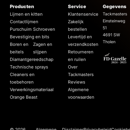
Producten
Service
Gegevens
Lijmen en kitten
Klantenservice
Tackmasters
Einsteinweg
Contactlijmen
Zakelijk
51
Purschuim
Schroeven
bestellen
4691 SW
Bevestiging en bits
Levertijd en
Tholen
Boren en
Zagen en
verzendkosten
beitels
slijpen
Retourneren
Diamantgereedschap
en ruilen
Technische sprays
Over
Cleaners en
Tackmasters
toebehoren
Reviews
Verwerkingsmateriaal
Algemene
Orange Beast
voorwaarden
© 2026
Algemene
Disclaimer
Privacybeleid
Cookiebe