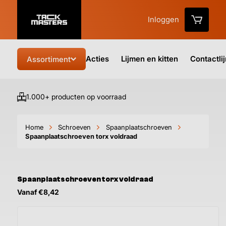
Inloggen
Acties
Lijmen en kitten
Contactli
Assortiment
1.000+ producten op voorraad
Vo
Home
Schroeven
Spaanplaatschroeven
Spaanplaatschroeven torx voldraad
Spaanplaatschroeven torx voldraad
Vanaf €8,42