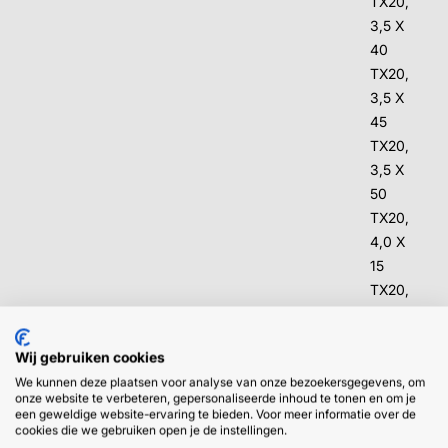
TX20,
3,5 X
40
TX20,
3,5 X
45
TX20,
3,5 X
50
TX20,
4,0 X
15
TX20,
4,0 X
20
Wij gebruiken cookies
TX20,
We kunnen deze plaatsen voor analyse van onze bezoekersgegevens, om
4,0 X
onze website te verbeteren, gepersonaliseerde inhoud te tonen en om je
25
een geweldige website-ervaring te bieden. Voor meer informatie over de
cookies die we gebruiken open je de instellingen.
TX20,