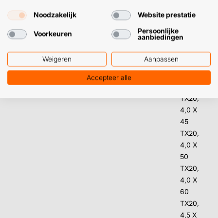
4,0 X
Noodzakelijk
Website prestatie
30
TX20,
Persoonlijke
Voorkeuren
aanbiedingen
4,0 X
35
Weigeren
Aanpassen
TX20,
4,0 X
Accepteer alle
40
TX20,
4,0 X
45
TX20,
4,0 X
50
TX20,
4,0 X
60
TX20,
4,5 X