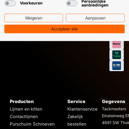
Persoonlijke
Voorkeuren
aanbiedingen
Weigeren
Aanpassen
Accepteer alle
Producten
Service
Gegevens
Lijmen en kitten
Klantenservice
Tackmasters
Einsteinweg 5
Contactlijmen
Zakelijk
4691 SW Thol
Purschuim
Schroeven
bestellen