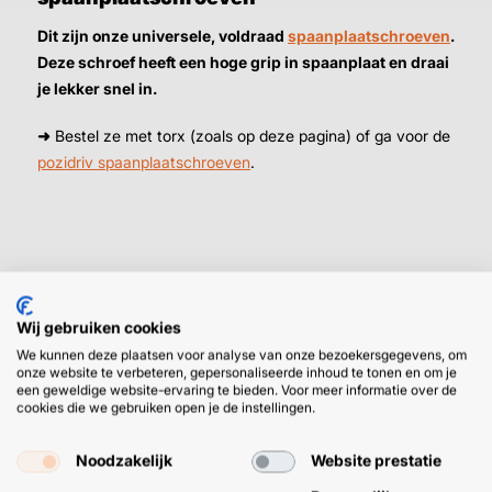
Dit zijn onze universele, voldraad
spaanplaatschroeven
.
Deze schroef heeft een hoge grip in spaanplaat en draai
je lekker snel in.
➜
Bestel ze met torx (zoals op deze pagina) of ga voor de
pozidriv spaanplaatschroeven
.
Wij gebruiken cookies
HULP OF ADVIES NODIG?
BETAAL
We kunnen deze plaatsen voor analyse van onze bezoekersgegevens, om
onze website te verbeteren, gepersonaliseerde inhoud te tonen en om je
GEMAKKEL
een geweldige website-ervaring te bieden. Voor meer informatie over de
EN SNEL M
cookies die we gebruiken open je de instellingen.
Klantenservice
WhatsApp
+31 (0) 85 303
+31 (0) 6 11
7224
12 09 51
Noodzakelijk
Website prestatie