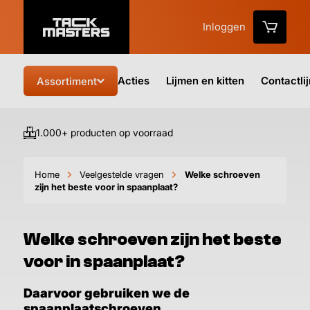
Inloggen
Acties
Lijmen en kitten
Contactli
Assortiment
1.000+ producten op voorraad
Vo
Home
Veelgestelde vragen
Welke schroeven
zijn het beste voor in spaanplaat?
Welke schroeven zijn het beste
voor in spaanplaat?
Daarvoor gebruiken we de
spaanplaatschroeven