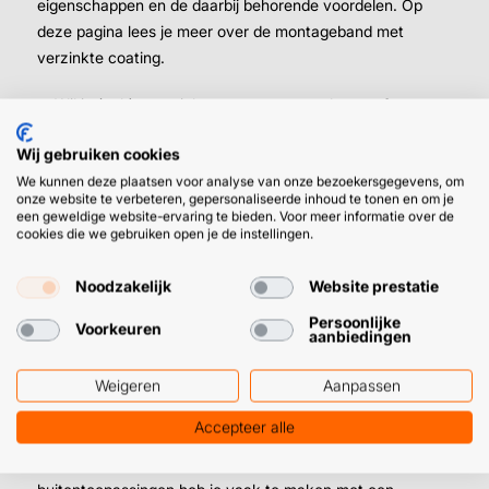
eigenschappen en de daarbij behorende voordelen. Op
deze pagina lees je meer over de montageband met
verzinkte coating.
➜
Wil je (ook) materialen vastzetten, markeren of
samenbinden met tape? Neem dan deze duct tape met
Wij gebruiken cookies
extreem hoge kleefkracht.
We kunnen deze plaatsen voor analyse van onze bezoekersgegevens, om
onze website te verbeteren, gepersonaliseerde inhoud te tonen en om je
een geweldige website-ervaring te bieden. Voor meer informatie over de
cookies die we gebruiken open je de instellingen.
De voordelen van metalen montageband
verzinkt
Noodzakelijk
Website prestatie
Deze metalen montageband heeft een zinklaag, zoals je al
Persoonlijke
Voorkeuren
weet. De laag wordt op de band aangebracht middels een
aanbiedingen
proces dat we
galvaniseren
noemen, oftewel
verzinken
.
Het zal je dan ook niet verbazen dat verzinkt
Weigeren
Aanpassen
montageband een
zilverachtige
kleur
heeft. Het grote
Accepteer alle
voordeel ten opzichte van geplastificeerd montageband is
dat zink enorm
corrosiebestendig
is. In bouw- en