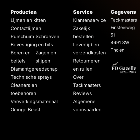
Producten
Service
Gegevens
Lijmen en kitten
Klantenservice
Tackmasters
Einsteinweg
Contactlijmen
Zakelijk
51
Purschuim
Schroeven
bestellen
4691 SW
Bevestiging en bits
Levertijd en
Tholen
Boren en
Zagen en
verzendkosten
beitels
slijpen
Retourneren
Diamantgereedschap
en ruilen
Technische sprays
Over
Cleaners en
Tackmasters
toebehoren
Reviews
Verwerkingsmateriaal
Algemene
Orange Beast
voorwaarden