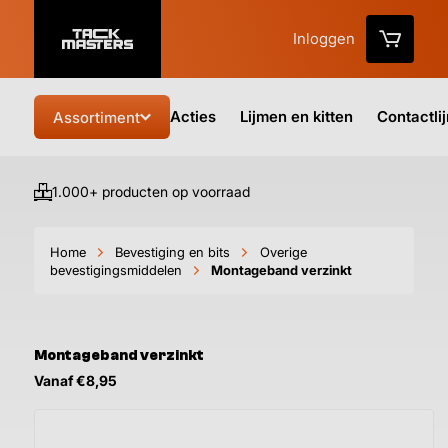
Inloggen
Acties
Lijmen en kitten
Contactli
Assortiment
1.000+ producten op voorraad
Vo
Home
Bevestiging en bits
Overige
bevestigingsmiddelen
Montageband verzinkt
Montageband verzinkt
Vanaf €8,95