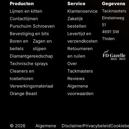
Producten
Service
Gegevens
Lijmen en kitten
Klantenservice
Tackmasters
Einsteinweg
Contactlijmen
Zakelijk
51
Purschuim
Schroeven
bestellen
4691 SW
Bevestiging en bits
Levertijd en
Tholen
Boren en
Zagen en
verzendkosten
beitels
slijpen
Retourneren
Diamantgereedschap
en ruilen
Technische sprays
Over
Cleaners en
Tackmasters
toebehoren
Reviews
Verwerkingsmateriaal
Algemene
Orange Beast
voorwaarden
© 2026
Algemene
Disclaimer
Privacybeleid
Cookiebe