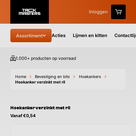
Inloggen
Acties
Lijmen en kitten
Contactli
Assortiment
1.000+ producten op voorraad
Vo
Home
Bevestiging en bits
Hoekankers
Hoekanker verzinkt met ril
Hoekanker verzinkt met ril
Vanaf €0,54