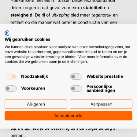
Hoekankers met een ril tussen beide rechtopstaande
delen zorgen in dat geval voor extra
stabiliteit
en
stevigheid
. De ril of
uitkeping
bied meer
tegendruk
en
ontlast op die manier wat beter je constructie van een
groot gewicht. Met Tackmasters hoekankers met ril maak
de een goede keuze:
Wij gebruiken cookies
We kunnen deze plaatsen voor analyse van onze bezoekersgegevens, om
onze website te verbeteren, gepersonaliseerde inhoud te tonen en om je
Verzinkt hoekanker met ril voor extra
een geweldige website-ervaring te bieden. Voor meer informatie over de
stevigheid
cookies die we gebruiken open je de instellingen.
Perfect te gebruiken in dragende
(hout)constructies
Noodzakelijk
Website prestatie
70 x 70 mm / 50 x 2,0 mm
Persoonlijke
Voorkeuren
90 x 90 mm / 65 x 2,5 mm
aanbiedingen
100 x 100 mm / 90 x 3,0 mm
Weigeren
Aanpassen
➜
En dat voor een lekker scherpe prijs. En plaats je vóór
Accepteer alle
16:00 uur je bestelling? Dan gaat-ie direct op de post.
Bijna altijd heb je de bestelling dan de volgende dag al
binnen.