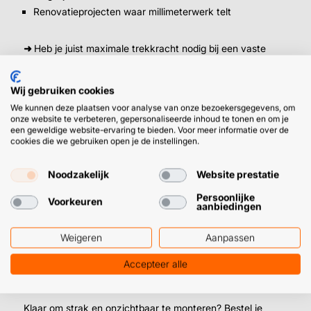
Renovatieprojecten waar millimeterwerk telt
➜
Heb je juist maximale trekkracht nodig bij een vaste
constructie? Dan zijn bolkop schroeven vaak geschikter.
Wil je verzonken monteren met zichtbare kop? Kijk dan
Wij gebruiken cookies
eens bij onze platkop schroeven. Hier vind je alle soorten
We kunnen deze plaatsen voor analyse van onze bezoekersgegevens, om
kozijnschroeven
.
onze website te verbeteren, gepersonaliseerde inhoud te tonen en om je
een geweldige website-ervaring te bieden. Voor meer informatie over de
cookies die we gebruiken open je de instellingen.
Monteren zonder plug
Noodzakelijk
Website prestatie
Net als onze andere kozijndirectschroeven gebruik je deze
Persoonlijke
Voorkeuren
aanbiedingen
schroeven zonder kop eenvoudig zonder plug. Het
zelftappende schroefdraad en de scherpe snijpunt zorgen
Weigeren
Aanpassen
voor directe verankering in steen en beton. Voorboren
blijft daarbij essentieel om scheefstand en spanning in het
Accepteer alle
materiaal te voorkomen.
Klaar om strak en onzichtbaar te monteren? Bestel je