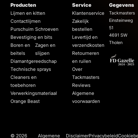
Producten
Service
Gegevens
Lijmen en kitten
Klantenservice
Tackmasters
Einsteinweg
Contactlijmen
Zakelijk
51
Purschuim
Schroeven
bestellen
4691 SW
Bevestiging en bits
Levertijd en
Tholen
Boren en
Zagen en
verzendkosten
beitels
slijpen
Retourneren
Diamantgereedschap
en ruilen
Technische sprays
Over
Cleaners en
Tackmasters
toebehoren
Reviews
Verwerkingsmateriaal
Algemene
Orange Beast
voorwaarden
© 2026
Algemene
Disclaimer
Privacybeleid
Cookiebe