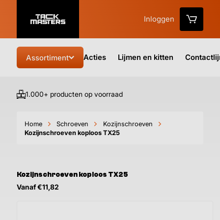
Inloggen
Acties
Lijmen en kitten
Contactli
Assortiment
1.000+ producten op voorraad
Vo
Home
Schroeven
Kozijnschroeven
Kozijnschroeven koploos TX25
Kozijnschroeven koploos TX25
Vanaf €11,82