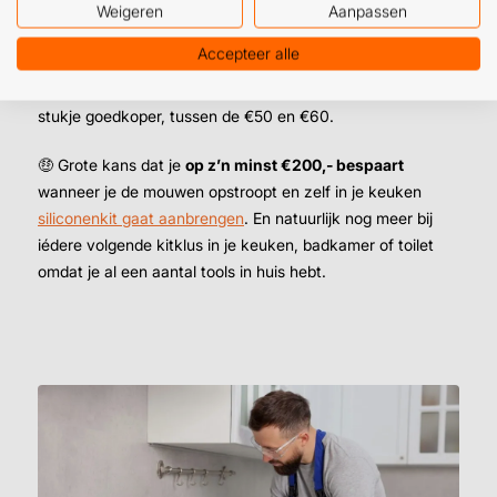
prijzen. Bestel je daarom je complete uitrusting voor het
Weigeren
Aanpassen
afkitten in de keuken, dan ben je lekker voordelig uit. Dat
Accepteer alle
houdt in: inclusief btw tussen de €60,- en €70 euro.
Exclusief btw voor de zakelijke afnemer is dat nog een
stukje goedkoper, tussen de €50 en €60.
🤑 Grote kans dat je
op z’n minst €200,- bespaart
wanneer je de mouwen opstroopt en zelf in je keuken
siliconenkit gaat aanbrengen
. En natuurlijk nog meer bij
iédere volgende kitklus in je keuken, badkamer of toilet
omdat je al een aantal tools in huis hebt.