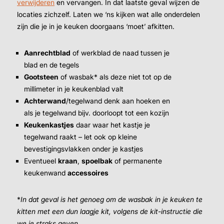
verwijderen
en vervangen. In dat laatste geval wijzen de
locaties zichzelf. Laten we ‘ns kijken wat alle onderdelen
zijn die je in je keuken doorgaans ‘moet’ afkitten.
Aanrechtblad
of werkblad de naad tussen je
blad en de tegels
Gootsteen
of wasbak* als deze niet tot op de
millimeter in je keukenblad valt
Achterwand
/tegelwand denk aan hoeken en
als je tegelwand bijv. doorloopt tot een kozijn
Keukenkastjes
daar waar het kastje je
tegelwand raakt – let ook op kleine
bevestigingsvlakken onder je kastjes
Eventueel
kraan
,
spoelbak
of permanente
keukenwand
accessoires
*
In dat geval is het genoeg om de wasbak in je keuken te
kitten met een dun laagje kit, volgens de kit-instructie die
we je straks geven.