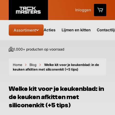
Inloggen
Acties
Lijmen en kitten
Contactli
Assortiment
1.000+ producten op voorraad
Vo
Home
Blog
Welke kit voor je keukenblad: in de
keuken afkitten met siliconenkit (+5 tips)
Welke kit voor je keukenblad: in
de keuken afkitten met
siliconenkit (+5 tips)