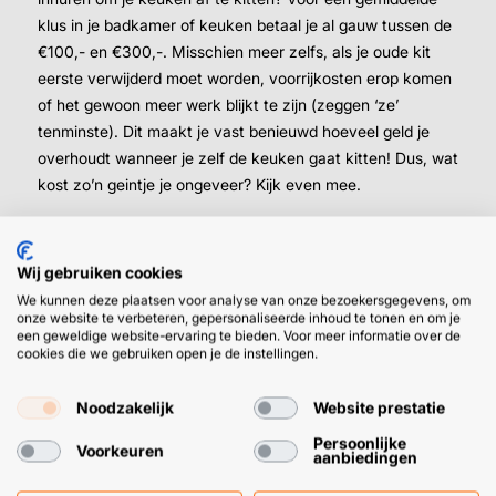
klus in je badkamer of keuken betaal je al gauw tussen de
Kleur
€100,- en €300,-. Misschien meer zelfs, als je oude kit
eerste verwijderd moet worden, voorrijkosten erop komen
of het gewoon meer werk blijkt te zijn (zeggen ‘ze’
Inhoud
tenminste). Dit maakt je vast benieuwd hoeveel geld je
overhoudt wanneer je zelf de keuken gaat kitten! Dus, wat
kost zo’n geintje je ongeveer? Kijk even mee.
5,
49
4,
50
Wij gebruiken cookies
We kunnen deze plaatsen voor analyse van onze bezoekersgegevens, om
Zelf de keuken afkitten: wat kost het je als
onze website te verbeteren, gepersonaliseerde inhoud te tonen en om je
particulier en zakelijk?
een geweldige website-ervaring te bieden. Voor meer informatie over de
cookies die we gebruiken open je de instellingen.
Wat je kwijt bent voor je benodigdheden wil nogal
verschillen per (web)winkel waar je bestelt.
Noodzakelijk
Website prestatie
Persoonlijke
Voorkeuren
Bij Tackmasters ben je verzekerd van professionele
aanbiedingen
kwaliteit kit en verwerkingsmateriaal, voor scherpe