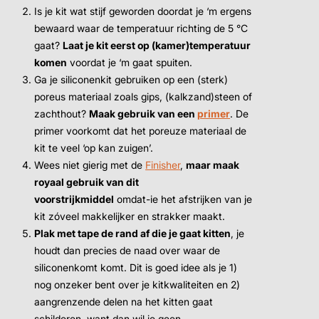
Is je kit wat stijf geworden doordat je ‘m ergens
bewaard waar de temperatuur richting de 5 °C
gaat?
Laat je kit eerst op (kamer)temperatuur
komen
voordat je ‘m gaat spuiten.
Ga je siliconenkit gebruiken op een (sterk)
poreus materiaal zoals gips, (kalkzand)steen of
zachthout?
Maak gebruik van een
primer
. De
primer voorkomt dat het poreuze materiaal de
kit te veel ‘op kan zuigen’.
Wees niet gierig met de
Finisher
,
maar maak
royaal gebruik van dit
voorstrijkmiddel
omdat-ie het afstrijken van je
kit zóveel makkelijker en strakker maakt.
Plak met tape de rand af die je gaat kitten
, je
houdt dan precies de naad over waar de
siliconenkomt komt. Dit is goed idee als je 1)
nog onzeker bent over je kitkwaliteiten en 2)
aangrenzende delen na het kitten gaat
schilderen, want dan wil je geen