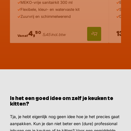
MEKO-vrije sanitairkit 300 ml
Beste 
Flexibele, kleur- en watervaste kit
Stevig
Zuurvrij en schimmelwerend
Drukt 
4,
13,
50
9
5,45 incl. btw
Vanaf
Is het een goed idee om zelf je keuken te
kitten?
Tja, je hebt eigenlijk nog geen idee hoe je het precies gaat
aanpakken. Kun je dan niet beter een (dure) professional
inhuren om je keuken af te kitten? Voor een gemiddelde