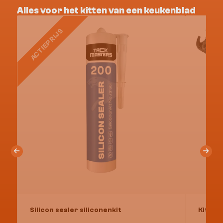
Alles voor het kitten van een keukenblad
ACTIEPRIJS
Silicon sealer siliconenkit
Kitpis