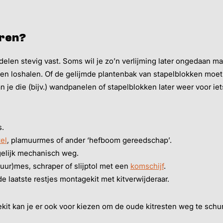
eren?
elen stevig vast. Soms wil je zo’n verlijming later ongedaan ma
n loshalen. Of de gelijmde plantenbak van stapelblokken moet u
n je die (bijv.) wandpanelen of stapelblokken later weer voor i
s.
tel
, plamuurmes of ander ‘hefboom gereedschap’.
gelijk mechanisch weg.
uur)mes, schraper of slijptol met een
komschijf
.
de laatste restjes montagekit met kitverwijderaar.
kit kan je er ook voor kiezen om de oude kitresten weg te schu