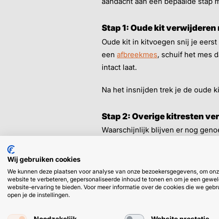
aandacht aan een bepaalde stap m
Stap 1: Oude kit verwijdere
Oude kit in kitvoegen snij je eers
een
afbreekmes
, schuif het mes d
intact laat.
Na het insnijden trek je de oude k
Stap 2: Overige kitresten ve
Waarschijnlijk blijven er nog geno
kitverwijderaar zoals
Seal & Bond
de oude kitresten losgeweekt, waa
Wij gebruiken cookies
We kunnen deze plaatsen voor analyse van onze bezoekersgegevens, om on
Deze cleaner is meteen handig voor
website te verbeteren, gepersonaliseerde inhoud te tonen en om je een gewel
website-ervaring te bieden. Voor meer informatie over de cookies die we gebr
open je de instellingen.
Noodzakelijk
Website prestatie