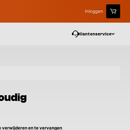
Inloggen
Klantenservice
Vo
oudig
t te verwijderen en te vervangen