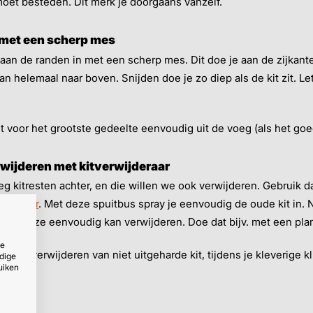
oet besteden. Dit merk je doorgaans vanzelf.
n met een scherp mes
t aan de randen in met een scherp mes. Dit doe je aan de zijkanten
an helemaal naar boven. Snijden doe je zo diep als de kit zit. L
it voor het grootste gedeelte eenvoudig uit de voeg (als het goed
rwijderen met kitverwijderaar
eg kitresten achter, en die willen we ook verwijderen. Gebruik 
 remover
. Met deze spuitbus spray je eenvoudig de oude kit in. N
rna je ze eenvoudig kan verwijderen. Doe dat bijv. met een pla
ze
 het verwijderen van niet uitgeharde kit, tijdens je kleverige k
dige
uiken