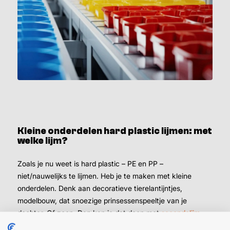
Kleine onderdelen hard plastic lijmen: met
welke lijm?
Zoals je nu weet is hard plastic – PE en PP –
niet/nauwelijks te lijmen. Heb je te maken met kleine
onderdelen. Denk aan decoratieve tierelantijntjes,
modelbouw, dat snoezige prinsessenspeeltje van je
dochter. Of zoon. Dan kan je dat doen met
secondelijm
.
Staat er
geen druk op het plastic
onderdeel dat je gaat