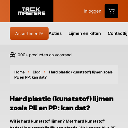
Inloggen
Acties
Lijmen en kitten
Contactli
Assortiment
1.000+ producten op voorraad
Vo
Home
Blog
Hard plastic (kunststof) lijmen zoals
PE en PP: kan dat?
Hard plastic (kunststof) lijmen
zoals PE en PP: kan dat?
Wil je hard kunststof lijmen? Met ‘hard kunststof’
bedoel je waarschijnlijk een plastic. We kennen bijv. PE