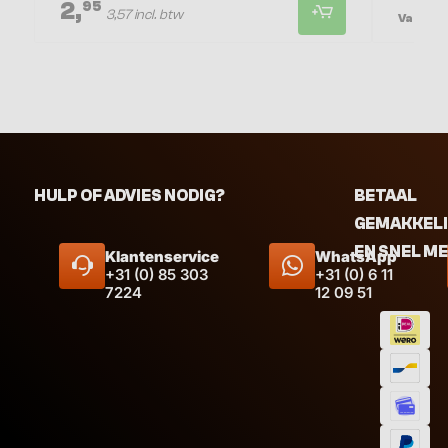
2,
3
95
3,57 incl. btw
Vanaf
HULP OF ADVIES NODIG?
BETAAL
GEMAKKEL
EN SNEL M
Klantenservice
WhatsApp
+31 (0) 85 303
+31 (0) 6 11
7224
12 09 51
Inhoud