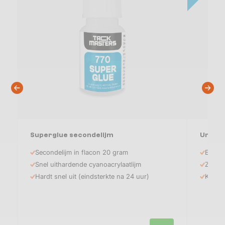
Superglue secondelijm
Unibon
Secondelijm in flacon 20 gram
Elasti
Snel uithardende cyanoacrylaatlijm
Zeer h
Hardt snel uit (eindsterkte na 24 uur)
Kit vo