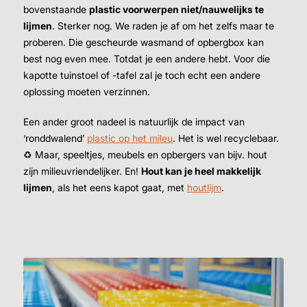
bovenstaande
plastic voorwerpen niet/nauwelijks te
lijmen
. Sterker nog. We raden je af om het zelfs maar te
proberen. Die gescheurde wasmand of opbergbox kan
best nog even mee. Totdat je een andere hebt. Voor die
kapotte tuinstoel of -tafel zal je toch echt een andere
oplossing moeten verzinnen.
Een ander groot nadeel is natuurlijk de impact van
‘ronddwalend’
plastic op het mileu
. Het is wel recyclebaar.
♻️ Maar, speeltjes, meubels en opbergers van bijv. hout
zijn milieuvriendelijker. En!
Hout kan je heel makkelijk
lijmen
, als het eens kapot gaat, met
houtlijm
.