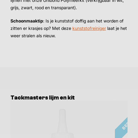
lijmen met onze Unibond Polymeerkit (verkrijgbaar in wit,
grijs, zwart, rood en transparant).
Schoonmaaktip
: Is je kunststof doffig aan het worden of
zitten er krasjes op? Met deze
kunststofreiniger
laat je het
weer stralen als nieuw.
Tackmasters lijm en kit
BESTSE