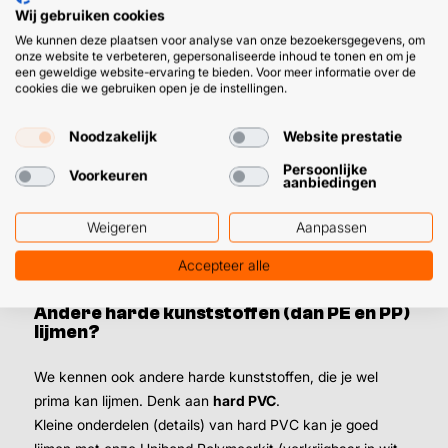
lijmen, is de kans groot dat de lijm voldoende hecht. Totdat
Wij gebruiken cookies
de prinsessenkoets onverhoopt een botsing krijgt,
We kunnen deze plaatsen voor analyse van onze bezoekersgegevens, om
onze website te verbeteren, gepersonaliseerde inhoud te tonen en om je
natuurlijk.
een geweldige website-ervaring te bieden. Voor meer informatie over de
cookies die we gebruiken open je de instellingen.
Een iets ‘groter dan klein’ plastic onderdeel lijmen met kit?
Ook hier geldt: zorg ervoor dat ’t onderdeel
niet
Noodzakelijk
Website prestatie
draagkrachtig
is. Ontvet het onderdeel zoveel mogelijk
Persoonlijke
Voorkeuren
met onze
Multi Cleaner
(ontvetter). Vervolgens kun je de
aanbiedingen
Unibond Polymeerkit
of
Strong Bond High Tack
gebruiken.
Weigeren
Aanpassen
Accepteer alle
Andere harde kunststoffen (dan PE en PP)
lijmen?
We kennen ook andere harde kunststoffen, die je wel
prima kan lijmen. Denk aan
hard PVC
.
Kleine onderdelen (details) van hard PVC kan je goed