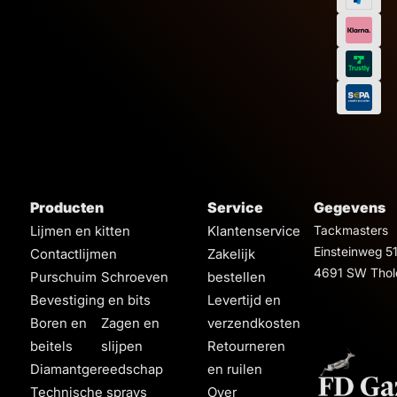
Kleur
Wit
Zw
3,
99
Producten
Service
Gegevens
Lijmen en kitten
Klantenservice
Tackmasters
Einsteinweg 5
Contactlijmen
Zakelijk
4691 SW Thol
Purschuim
Schroeven
bestellen
Bevestiging en bits
Levertijd en
Boren en
Zagen en
verzendkosten
beitels
slijpen
Retourneren
Diamantgereedschap
en ruilen
Technische sprays
Over