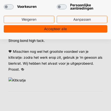
Persoonlijke
kwaliteit
, voor de
scherpste prijs
. Kies uit onze toppers
Voorkeuren
aanbiedingen
de favorieten voor je klussen, zodat het kit kratje straks
meteen gevuld is. 😉
Weigeren
Aanpassen
👉
Gebruik je vooral high tack? Combineer de kit dan slim
Accepteer alle
met dit handige opbergsysteem: kitkoker kratje met 12x
Strong bond high tack.
🧡 Misschien nog wel het grootste voordeel van je
kitkratje: zodra het werk erop zit, gebruik je ‘m gewoon als
bierkrat. Wij hebben het alvast voor je uitgeprobeerd.
Proost. 🍻