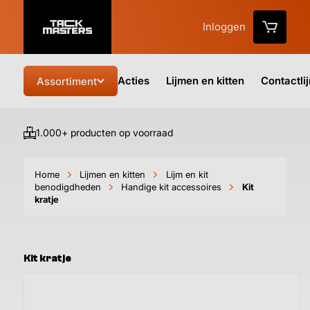
Inloggen
Acties
Lijmen en kitten
Contactli
Assortiment
1.000+ producten op voorraad
Vo
Home
Lijmen en kitten
Lijm en kit
benodigdheden
Handige kit accessoires
Kit
kratje
Kit kratje