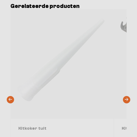
Gerelateerde producten
Kitkoker tuit
Kitpis