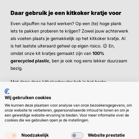
Daar gebruik je een kitkoker kratje voor
Even uitpuffen na hard werken? Op een (te) hoge plank
iets te pakken proberen te krijgen? Zowel jouw achterwerk
als voeten plaats je gemakkelijk op het kitkoker kratje. Al
is het laatste uiteraard geheel op eigen risico. 😉 En,
omdat onze kit kratjes gemaakt zijn van
100%
gerecycled plastic
, ben je ook nog eens lekker duurzaam
bezig.
Met deze deze kitkokerhouder heb je het beste
opbergsysteem voor kit te pakken. En, is er een plekje vrij
in het kitkrat? Daar steek je mooi je kitpistool in.
Wij gebruiken cookies
We kunnen deze plaatsen voor analyse van onze bezoekersgegevens, om
onze website te verbeteren, gepersonaliseerde inhoud te tonen en om je
een geweldige website-ervaring te bieden. Voor meer informatie over de
cookies die we gebruiken open je de instellingen.
Vul je kitkratje eenvoudig met alle lijm en
kit in een koker
Noodzakelijk
Website prestatie
Als specialist in lijmen en kitten bieden we jou de
hoogste