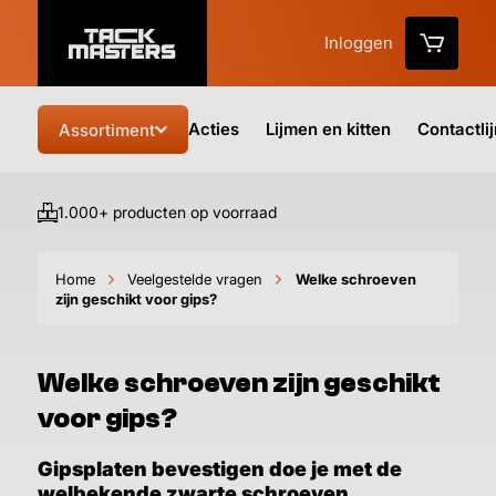
Inloggen
Acties
Lijmen en kitten
Contactli
Assortiment
1.000+ producten op voorraad
Vo
Home
Veelgestelde vragen
Welke schroeven
zijn geschikt voor gips?
Welke schroeven zijn geschikt
voor gips?
Gipsplaten bevestigen doe je met de
welbekende zwarte schroeven