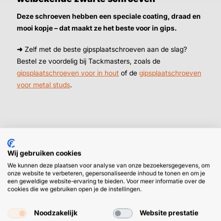
Deze schroeven hebben een speciale coating, draad en
mooi kopje – dat maakt ze het beste voor in gips.
➜
Zelf met de beste gipsplaatschroeven aan de slag?
Bestel ze voordelig bij Tackmasters, zoals de
gipsplaatschroeven voor in hout
of de
gipsplaatschroeven
voor metal studs
.
Wij gebruiken cookies
We kunnen deze plaatsen voor analyse van onze bezoekersgegevens, om
HULP OF ADVIES NODIG?
BETAAL
onze website te verbeteren, gepersonaliseerde inhoud te tonen en om je
GEMAKKEL
een geweldige website-ervaring te bieden. Voor meer informatie over de
cookies die we gebruiken open je de instellingen.
EN SNEL M
Klantenservice
WhatsApp
+31 (0) 85 303
+31 (0) 6 11
Noodzakelijk
Website prestatie
7224
12 09 51