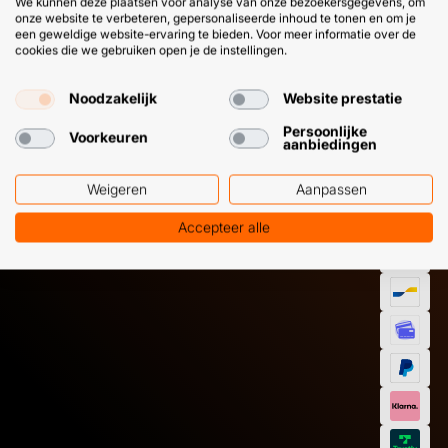
We kunnen deze plaatsen voor analyse van onze bezoekersgegevens, om
onze website te verbeteren, gepersonaliseerde inhoud te tonen en om je
een geweldige website-ervaring te bieden. Voor meer informatie over de
cookies die we gebruiken open je de instellingen.
Noodzakelijk
Website prestatie
HULP OF ADVIES NODIG?
BETAAL
Persoonlijke
Voorkeuren
aanbiedingen
GEMAKKEL
EN SNEL M
Klantenservice
WhatsApp
Weigeren
Aanpassen
+31 (0) 85 303
+31 (0) 6 11
7224
12 09 51
Accepteer alle