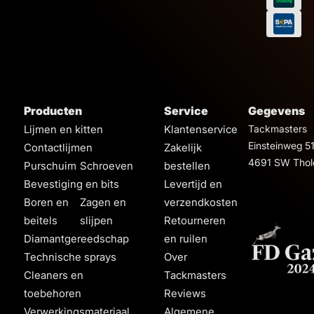
Producten
Service
Gegevens
Lijmen en kitten
Klantenservice
Tackmasters
Einsteinweg 5
Contactlijmen
Zakelijk
4691 SW Thol
Purschuim
Schroeven
bestellen
Bevestiging en bits
Levertijd en
Boren en
Zagen en
verzendkosten
beitels
slijpen
Retourneren
Diamantgereedschap
en ruilen
Technische sprays
Over
Cleaners en
Tackmasters
toebehoren
Reviews
Verwerkingsmateriaal
Algemene