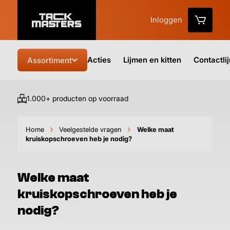
Inloggen
Acties
Lijmen en kitten
Contactli
Assortiment
1.000+ producten op voorraad
Vo
Home
Veelgestelde vragen
Welke maat
kruiskopschroeven heb je nodig?
Welke maat
kruiskopschroeven heb je
nodig?