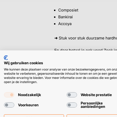
Composiet
Bankirai
Accoya
➜
Stuk voor stuk duurzame hardho
En daar betaal je ook voor! Zoek 
Wij gebruiken cookies
Grenen
We kunnen deze plaatsen voor analyse van onze bezoekersgegevens, om on
Vuren
website te verbeteren, gepersonaliseerde inhoud te tonen en om je een gewel
website-ervaring te bieden. Voor meer informatie over de cookies die we gebr
Lariks
open je de instellingen.
Let op
: zachthout is makkelijker 
Noodzakelijk
Website prestatie
opdat het beter opgewassen is te
Persoonlijke
Voorkeuren
aanbiedingen