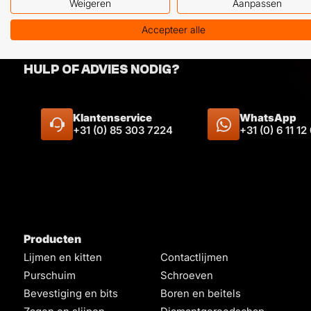
Weigeren
Aanpassen
Accepteer alle
HULP OF ADVIES NODIG?
Klantenservice
WhatsApp
+31 (0) 85 303 7224
+31 (0) 6 11 12
Producten
Lijmen en kitten
Contactlijmen
Purschuim
Schroeven
Bevestiging en bits
Boren en beitels