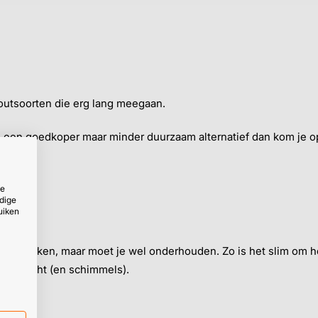
utsoorten die erg lang meegaan.
je een goedkoper maar minder duurzaam alternatief dan kom je op 
ze
dige
uiken
te verwerken, maar moet je wel onderhouden. Zo is het slim om h
gen vocht (en schimmels).