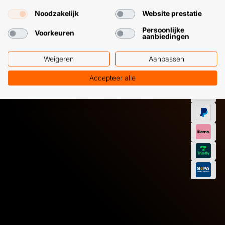
GEMAKKEL
Noodzakelijk
Website prestatie
EN SNEL M
Klantenservice
WhatsApp
+31 (0) 85 303
+31 (0) 6 11
Persoonlijke
Voorkeuren
7224
12 09 51
aanbiedingen
Weigeren
Aanpassen
Accepteer alle