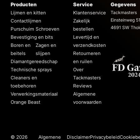
Producten
Service
Gegevens
Lijmen en kitten
Klantenservice
Tackmasters
Einsteinweg 5
Contactlijmen
Zakelijk
4691 SW Thol
Purschuim
Schroeven
bestellen
Bevestiging en bits
Levertijd en
Boren en
Zagen en
verzendkosten
beitels
slijpen
Retourneren
Diamantgereedschap
en ruilen
Technische sprays
Over
Cleaners en
Tackmasters
toebehoren
Reviews
Verwerkingsmateriaal
Algemene
Orange Beast
voorwaarden
© 2026
Algemene
Disclaimer
Privacybeleid
Cookiebe