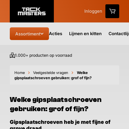
Inloggen
Acties
Lijmen en kitten
Contactli
Assortiment
1.000+ producten op voorraad
Vo
Home
Veelgestelde vragen
Welke
gipsplaatschroeven gebruiken: grof of fijn?
Welke gipsplaatschroeven
gebruiken: grof of fijn?
Gipsplaatschroeven heb je met fijne of
grove draad