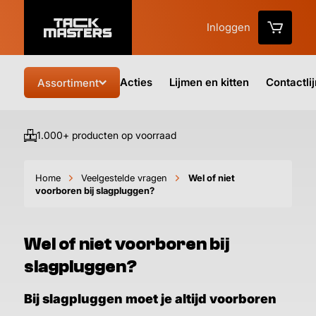
Inloggen
Acties
Lijmen en kitten
Contactli
Assortiment
1.000+ producten op voorraad
Vo
Home
Veelgestelde vragen
Wel of niet
voorboren bij slagpluggen?
Wel of niet voorboren bij
slagpluggen?
Bij slagpluggen moet je altijd voorboren