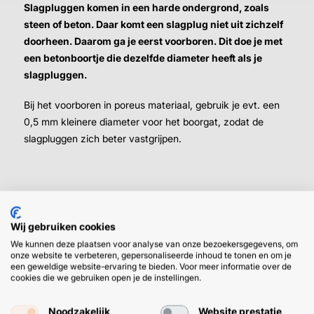
Slagpluggen komen in een harde ondergrond, zoals
steen of beton. Daar komt een slagplug niet uit zichzelf
doorheen. Daarom ga je eerst voorboren. Dit doe je met
een betonboortje die dezelfde diameter heeft als je
slagpluggen.
Bij het voorboren in poreus materiaal, gebruik je evt. een
0,5 mm kleinere diameter voor het boorgat, zodat de
slagpluggen zich beter vastgrijpen.
Wij gebruiken cookies
We kunnen deze plaatsen voor analyse van onze bezoekersgegevens, om
HULP OF ADVIES NODIG?
BETAAL
onze website te verbeteren, gepersonaliseerde inhoud te tonen en om je
een geweldige website-ervaring te bieden. Voor meer informatie over de
GEMAKKEL
cookies die we gebruiken open je de instellingen.
EN SNEL M
Klantenservice
WhatsApp
+31 (0) 85 303
+31 (0) 6 11
Noodzakelijk
Website prestatie