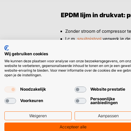
EPDM lijm in drukvat: 
Zonder stroom of compressor te
I.c.m.
spuitpistool
verwerk je de
Ja, je hebt een spuitpistool en 
Wij gebruiken cookies
spuitbussen).
We kunnen deze plaatsen voor analyse van onze bezoekersgegevens, om on
website te verbeteren, gepersonaliseerde inhoud te tonen en om je een gewel
➜
Kortom, voor het échte dakwerk 
website-ervaring te bieden. Voor meer informatie over de cookies die we gebr
open je de instellingen.
scherpe prijs:
EPDM Roofing Spray 
Noodzakelijk
Website prestatie
Persoonlijke
Voorkeuren
aanbiedingen
Weigeren
Aanpassen
HULP OF ADVIES NODIG?
Accepteer alle