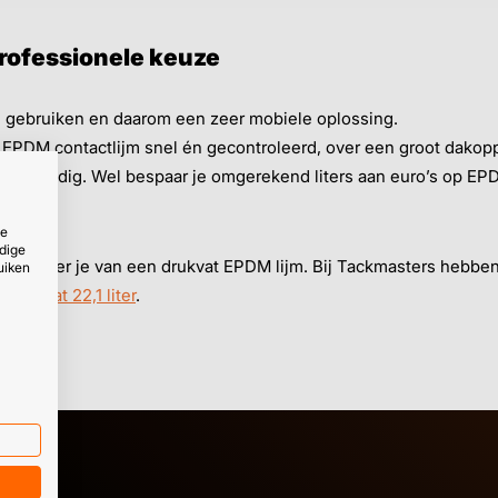
professionele keuze
 gebruiken en daarom een zeer mobiele oplossing.
 EPDM contactlijm snel én gecontroleerd, over een groot dakopp
slang nodig. Wel bespaar je omgerekend liters aan euro’s op EPDM
ze
dige
profiteer je van een drukvat EPDM lijm. Bij Tackmasters hebbe
uiken
drukvat 22,1 liter
.