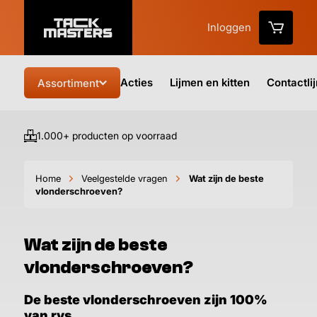
Inloggen
Acties
Lijmen en kitten
Contactli
Assortiment
1.000+ producten op voorraad
Vo
Home
Veelgestelde vragen
Wat zijn de beste
vlonderschroeven?
Wat zijn de beste
vlonderschroeven?
De beste vlonderschroeven zijn 100%
van rvs