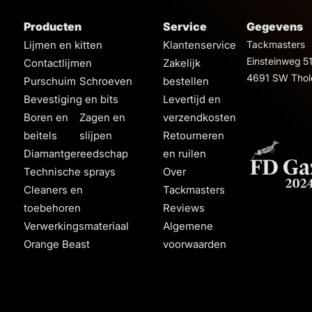
Producten
Service
Gegevens
Lijmen en kitten
Klantenservice
Tackmasters
Einsteinweg 5
Contactlijmen
Zakelijk
4691 SW Thol
Purschuim
Schroeven
bestellen
Bevestiging en bits
Levertijd en
Boren en
Zagen en
verzendkosten
beitels
slijpen
Retourneren
Diamantgereedschap
en ruilen
Technische sprays
Over
Cleaners en
Tackmasters
toebehoren
Reviews
Verwerkingsmateriaal
Algemene
Orange Beast
voorwaarden