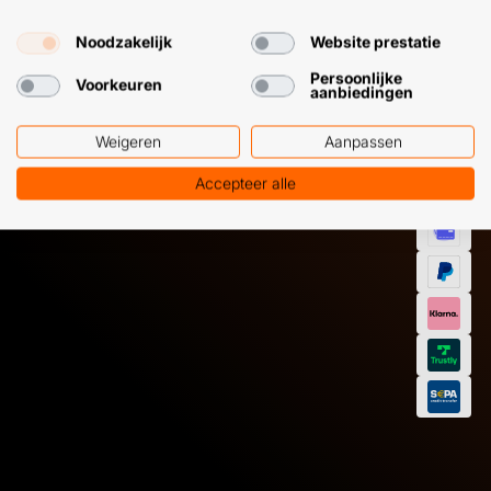
GEMAKKEL
Noodzakelijk
Website prestatie
EN SNEL M
Klantenservice
WhatsApp
Persoonlijke
+31 (0) 85 303
+31 (0) 6 11
Voorkeuren
aanbiedingen
7224
12 09 51
Weigeren
Aanpassen
Accepteer alle