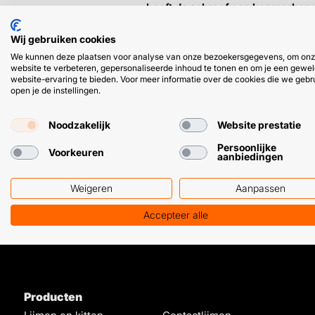
heeft de schroef een kenmerkende 
Wij gebruiken cookies
We kunnen deze plaatsen voor analyse van onze bezoekersgegevens, om on
website te verbeteren, gepersonaliseerde inhoud te tonen en om je een gewel
website-ervaring te bieden. Voor meer informatie over de cookies die we gebr
open je de instellingen.
HULP OF ADVIES NODIG?
Noodzakelijk
Website prestatie
Persoonlijke
Voorkeuren
aanbiedingen
Klantenservice
WhatsApp
+31 (0) 85 303 7224
+31 (0) 6 11 12
Weigeren
Aanpassen
Accepteer alle
Producten