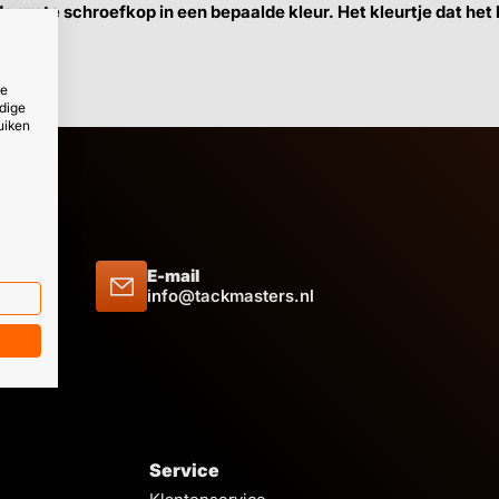
grote schroefkop in een bepaalde kleur. Het kleurtje dat het b
ze
dige
uiken
E-mail
 09 51
info@tackmasters.nl
Service