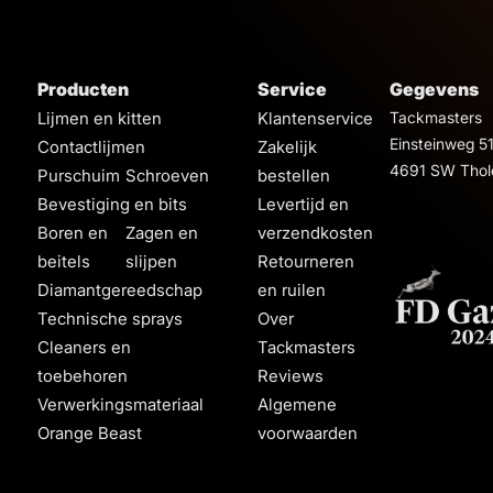
Producten
Service
Gegevens
Lijmen en kitten
Klantenservice
Tackmasters
Einsteinweg 5
Contactlijmen
Zakelijk
4691 SW Thol
Purschuim
Schroeven
bestellen
Bevestiging en bits
Levertijd en
Boren en
Zagen en
verzendkosten
beitels
slijpen
Retourneren
Diamantgereedschap
en ruilen
Technische sprays
Over
Cleaners en
Tackmasters
toebehoren
Reviews
Verwerkingsmateriaal
Algemene
Orange Beast
voorwaarden