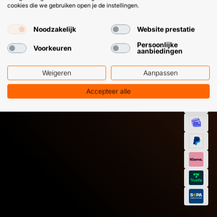
cookies die we gebruiken open je de instellingen.
HULP OF ADVIES NODIG?
BETAAL
Noodzakelijk
Website prestatie
GEMAKKEL
Persoonlijke
EN SNEL M
Voorkeuren
Klantenservice
WhatsApp
aanbiedingen
+31 (0) 85 303
+31 (0) 6 11
7224
12 09 51
Weigeren
Aanpassen
Accepteer alle