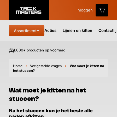
Inloggen
Acties
Lijmen en kitten
Contactli
Assortiment
1.000+ producten op voorraad
Vo
Home
Veelgestelde vragen
Wat moet je kitten na
het stuccen?
Wat moet je kitten na het
stuccen?
Na het stuccen kun je het beste alle
naden afkitten