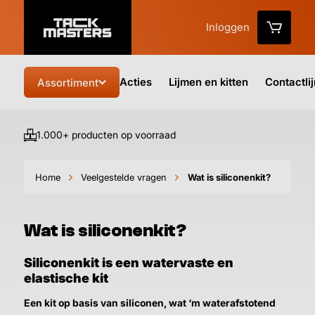
Inloggen
Acties
Lijmen en kitten
Contactli
Assortiment
1.000+ producten op voorraad
Vo
Home
Veelgestelde vragen
Wat is siliconenkit?
Wat is siliconenkit?
Siliconenkit is een watervaste en
elastische kit
Een kit op basis van siliconen, wat ‘m waterafstotend