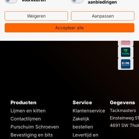
aanbiedingen
Weigeren
Aanpassen
Accepteer alle
Producten
Service
Gegevens
Lijmen en kitten
Klantenservice
Tackmasters
Einsteinweg 5
Contactlijmen
Zakelijk
4691 SW Thol
Purschuim
Schroeven
bestellen
Bevestiging en bits
Levertijd en