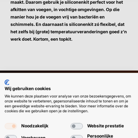
maakt. Daarom gebruik je siliconenkit perfect voor het
afkitten van voegen, in vochtige omgevingen. Op die
manier hou je de voegen vrij van bacteriën en
schimmels. En daarnaast is siliconenkit zó flexibel, dat
het zelfs bij (grote) temperatuurveranderingen goed z’n
werk doet. Kortom, een topkit.
Wij gebruiken cookies
HULP OF ADVIES NODIG?
BETAAL
We kunnen deze plaatsen voor analyse van onze bezoekersgegevens, om
GEMAKKEL
onze website te verbeteren, gepersonaliseerde inhoud te tonen en om je
een geweldige website-ervaring te bieden. Voor meer informatie over de
EN SNEL M
Klantenservice
WhatsApp
cookies die we gebruiken open je de instellingen.
+31 (0) 85 303
+31 (0) 6 11
7224
12 09 51
Noodzakelijk
Website prestatie
Persoonlijke
Voorkeuren