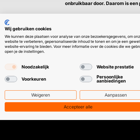
onbruikbaar door. Daarom is een 
➜
Tackmasters PU gun cleaner is ee
maar wel uiterst effectief voor he
Wij gebruiken cookies
We kunnen deze plaatsen voor analyse van onze bezoekersgegevens, om on
website te verbeteren, gepersonaliseerde inhoud te tonen en om je een gewel
website-ervaring te bieden. Voor meer informatie over de cookies die we gebr
open je de instellingen.
Noodzakelijk
Website prestatie
Persoonlijke
HULP OF ADVIES NODIG?
Voorkeuren
aanbiedingen
Weigeren
Aanpassen
Klantenservice
WhatsApp
+31 (0) 85 303 7224
+31 (0) 6 11 12
Accepteer alle