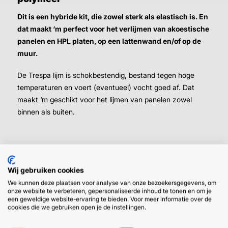
Dit is een hybride kit, die zowel sterk als elastisch is.
En
dat maakt ‘m perfect voor het verlijmen van akoestische
panelen en HPL platen, op een lattenwand en/of op de
muur.
De Trespa lijm is schokbestendig, bestand tegen hoge
temperaturen en voert (eventueel) vocht goed af. Dat
maakt ‘m geschikt voor het lijmen van panelen zowel
binnen als buiten.
Wij gebruiken cookies
We kunnen deze plaatsen voor analyse van onze bezoekersgegevens, om
onze website te verbeteren, gepersonaliseerde inhoud te tonen en om je
HULP OF ADVIES NODIG?
BETAAL
een geweldige website-ervaring te bieden. Voor meer informatie over de
cookies die we gebruiken open je de instellingen.
GEMAKKEL
EN SNEL M
Klantenservice
WhatsApp