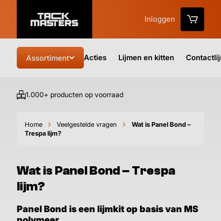
Inloggen
Acties
Lijmen en kitten
Contactli
Assortiment
1.000+ producten op voorraad
Vo
Home
Veelgestelde vragen
Wat is Panel Bond –
Trespa lijm?
Wat is Panel Bond – Trespa
lijm?
Panel Bond is een lijmkit op basis van MS
polymeer