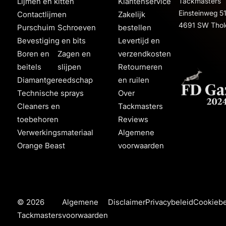
Lijmen en kitten
Klantenservice
Tackmasters
Einsteinweg 5
Contactlijmen
Zakelijk
4691 SW Thol
Purschuim
Schroeven
bestellen
Bevestiging en bits
Levertijd en
Boren en
Zagen en
verzendkosten
beitels
slijpen
Retourneren
Diamantgereedschap
en ruilen
Technische sprays
Over
Cleaners en
Tackmasters
toebehoren
Reviews
Verwerkingsmateriaal
Algemene
Orange Beast
voorwaarden
© 2026
Algemene
Disclaimer
Privacybeleid
Cookiebe
Tackmasters
voorwaarden