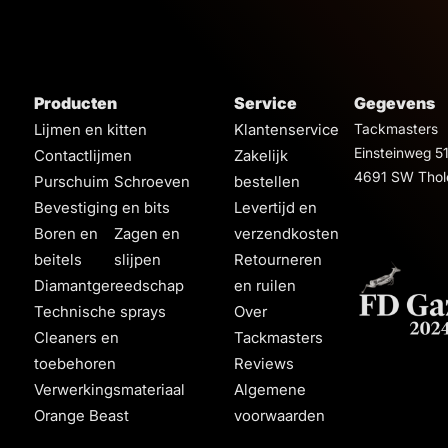
Producten
Service
Gegevens
Lijmen en kitten
Klantenservice
Tackmasters
Einsteinweg 5
Contactlijmen
Zakelijk
4691 SW Thol
Purschuim
Schroeven
bestellen
Bevestiging en bits
Levertijd en
Boren en
Zagen en
verzendkosten
beitels
slijpen
Retourneren
Diamantgereedschap
en ruilen
Technische sprays
Over
Cleaners en
Tackmasters
toebehoren
Reviews
Verwerkingsmateriaal
Algemene
Orange Beast
voorwaarden