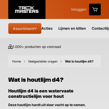
Inloggen
Acties
Lijmen en kitten
Contactli
Assortiment
1.000+ producten op voorraad
Vo
Home
Veelgestelde vragen
Wat is houtlijm d4?
Wat is houtlijm d4?
Houtlijm d4 is een watervaste
constructielijm voor hout
Deze houtlijm hardt uit door vocht op te nemen.