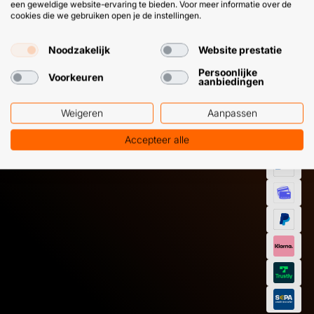
een geweldige website-ervaring te bieden. Voor meer informatie over de
cookies die we gebruiken open je de instellingen.
HULP OF ADVIES NODIG?
BETAAL
Noodzakelijk
Website prestatie
GEMAKKEL
Persoonlijke
Voorkeuren
aanbiedingen
EN SNEL M
Klantenservice
WhatsApp
+31 (0) 85 303
+31 (0) 6 11
7224
12 09 51
Weigeren
Aanpassen
Accepteer alle