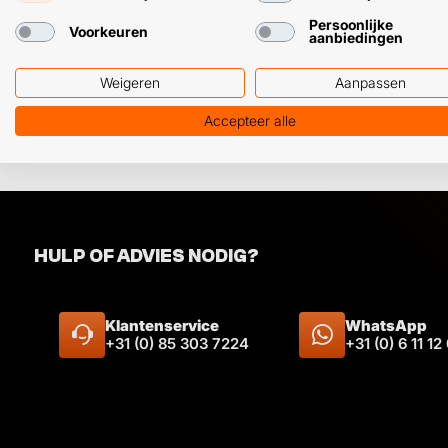
Unibond Polymeerkit
Persoonlijke
Voorkeuren
✓ Vergelijkbare eindsterkte
aanbiedingen
✓ Dunnere kit, makkelijker ver
Weigeren
Aanpassen
✓ Wit, zwart, grijs, rood of tran
Accepteer alle
HULP OF ADVIES NODIG?
Klantenservice
WhatsApp
+31 (0) 85 303 7224
+31 (0) 6 11 12