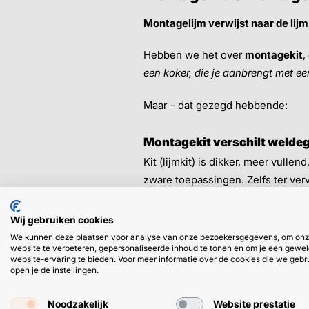
Montagelijm
verwijst naar de lijm
Hebben we het over
montagekit
,
een koker, die je aanbrengt met een
Maar – dat gezegd hebbende:
Montagekit verschilt welde
Kit (lijmkit) is dikker, meer vull
zware toepassingen. Zelfs ter ve
➜
Dit zijn de favorieten van onze 
Wij gebruiken cookies
We kunnen deze plaatsen voor analyse van onze bezoekersgegevens, om on
Strong Bond High Tack
website te verbeteren, gepersonaliseerde inhoud te tonen en om je een gewel
website-ervaring te bieden. Voor meer informatie over de cookies die we gebr
✓ Stugge kit, lijm direct vast (ve
open je de instellingen.
✓ Extreme eindsterkte
✓ Wit, grijs of zwart
Noodzakelijk
Website prestatie