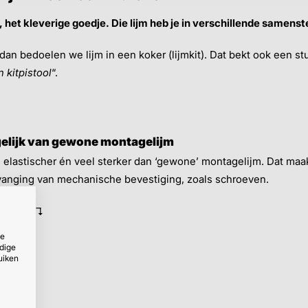
, het kleverige goedje. Die lijm heb je in verschillende samens
 dan bedoelen we lijm in een koker (lijmkit). Dat bekt ook een st
 kitpistool
“.
gelijk van gewone montagelijm
end, elastischer én veel sterker dan ‘gewone’ montagelijm. Dat ma
rvanging van mechanische bevestiging, zoals schroeven.
klanten ↴
ze
dige
uiken
rticaal)