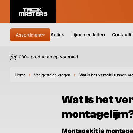
Acties
Lijmen en kitten
Contactli
Assortiment
1.000+ producten op voorraad
Home
Veelgestelde vragen
Wat is het verschil tussen m
Wat is het ve
montagelijm
Montagekit is montagel