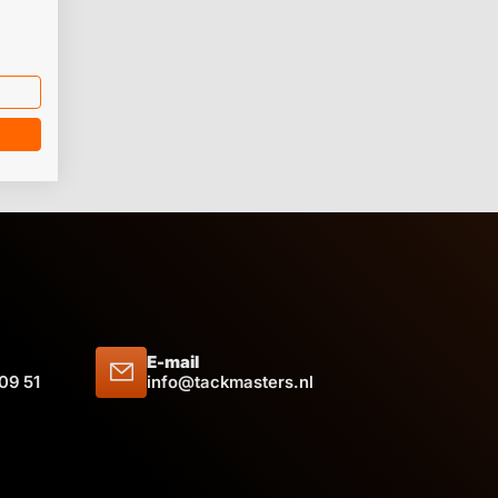
werken
sparant
E-mail
 09 51
info@tackmasters.nl