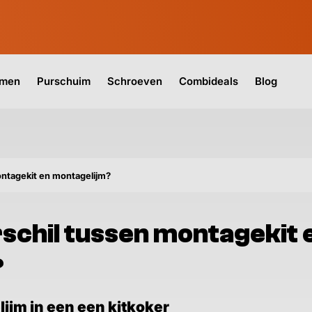
jmen
Purschuim
Schroeven
Combideals
Blog
ontagekit en montagelijm?
rschil tussen montagekit 
?
ijm in een een kitkoker