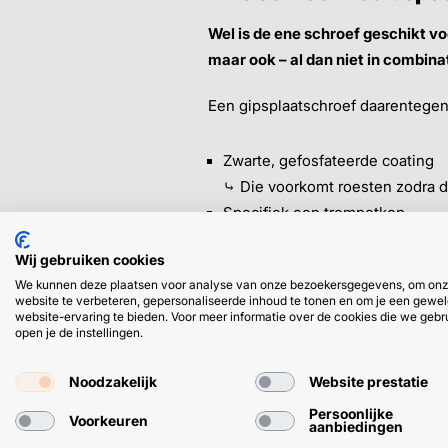
Wel is de ene schroef geschikt v
maar ook – al dan niet in combina
Een gipsplaatschroef daarentegen 
Zwarte, gefosfateerde coating
⤷ Die voorkomt roesten zodra de
Specifiek een trompetkop
⤷ Zodat het kopje van de schroef
Wij gebruiken cookies
2 varianten qua schroefdraad
We kunnen deze plaatsen voor analyse van onze bezoekersgegevens, om on
⤷
Gipsplaatschroef fijn
voor met
website te verbeteren, gepersonaliseerde inhoud te tonen en om je een gewel
website-ervaring te bieden. Voor meer informatie over de cookies die we gebr
open je de instellingen.
Tenslotte is de gipsplaatschroef 
Noodzakelijk
Website prestatie
➜
Gebruikmaken van de beste schr
Persoonlijke
nog goedkoop online.
Voorkeuren
aanbiedingen