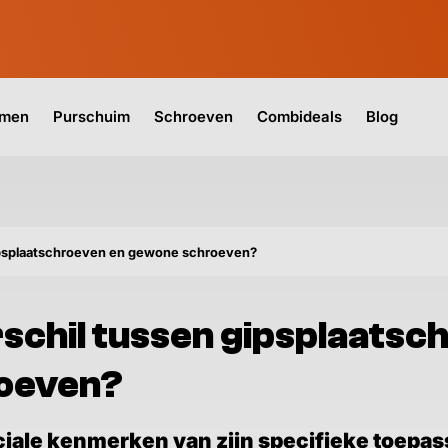
jmen
Purschuim
Schroeven
Combideals
Blog
gipsplaatschroeven en gewone schroeven?
rschil tussen gipsplaatsc
oeven?
ciale kenmerken van zijn specifieke toepas