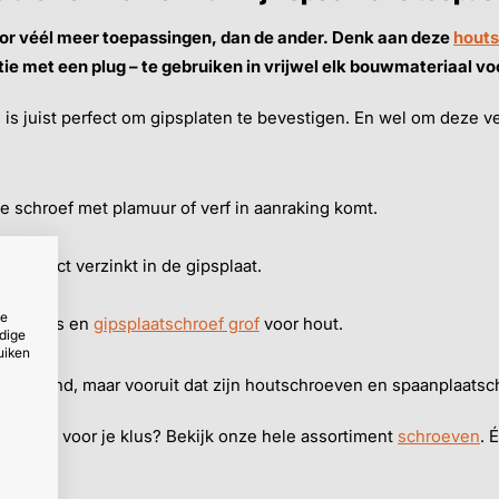
oor véél meer toepassingen, dan de ander. Denk aan deze
hout
tie met een plug – te gebruiken in vrijwel elk bouwmateriaal vo
is juist perfect om gipsplaten te bevestigen. En wel om deze ve
 schroef met plamuur of verf in aanraking komt.
 perfect verzinkt in de gipsplaat.
ze
al studs en
gipsplaatschroef grof
voor hout.
dige
uiken
zelfborend, maar vooruit dat zijn houtschroeven en spaanplaatsc
oeven voor je klus? Bekijk onze hele assortiment
schroeven
. 