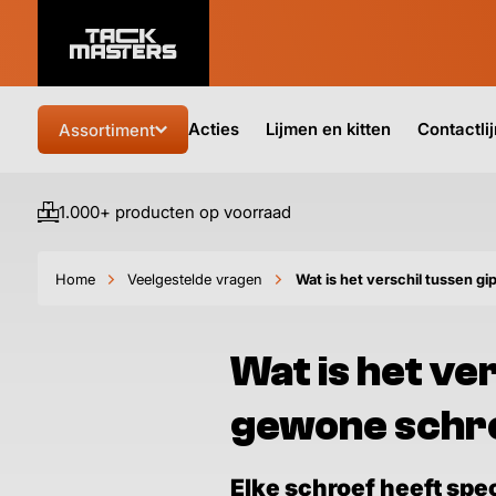
Acties
Lijmen en kitten
Contactli
Assortiment
1.000+ producten op voorraad
Home
Veelgestelde vragen
Wat is het verschil tussen 
Wat is het ve
gewone schr
Elke schroef heeft spe