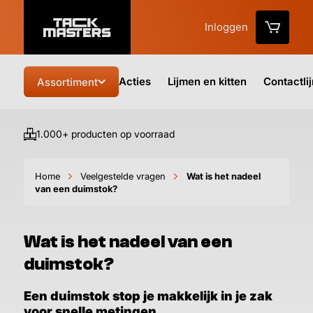
Inloggen
Acties
Lijmen en kitten
Contactli
Assortiment
1.000+ producten op voorraad
Vo
Home
Veelgestelde vragen
Wat is het nadeel
van een duimstok?
Wat is het nadeel van een
duimstok?
Een duimstok stop je makkelijk in je zak
voor snelle metingen