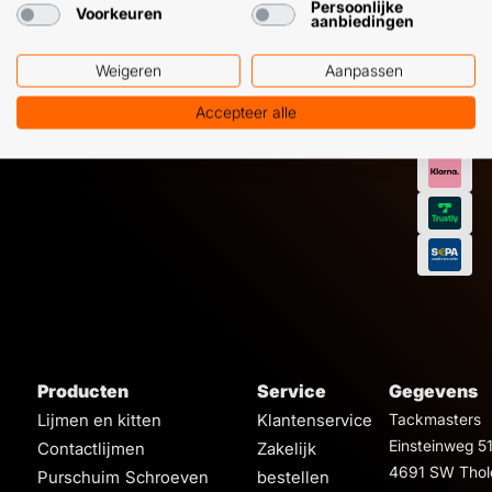
Persoonlijke
Voorkeuren
aanbiedingen
Weigeren
Aanpassen
Accepteer alle
Producten
Service
Gegevens
Lijmen en kitten
Klantenservice
Tackmasters
Einsteinweg 5
Contactlijmen
Zakelijk
4691 SW Thol
Purschuim
Schroeven
bestellen