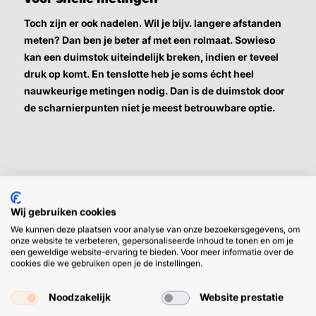
Toch zijn er ook nadelen. Wil je bijv. langere afstanden
meten? Dan ben je beter af met een rolmaat. Sowieso
kan een duimstok uiteindelijk breken, indien er teveel
druk op komt. En tenslotte heb je soms écht heel
nauwkeurige metingen nodig. Dan is de duimstok door
de scharnierpunten niet je meest betrouwbare optie.
Wij gebruiken cookies
HULP OF ADVIES NODIG?
BETAAL
We kunnen deze plaatsen voor analyse van onze bezoekersgegevens, om
onze website te verbeteren, gepersonaliseerde inhoud te tonen en om je
GEMAKKEL
een geweldige website-ervaring te bieden. Voor meer informatie over de
EN SNEL M
cookies die we gebruiken open je de instellingen.
Klantenservice
WhatsApp
+31 (0) 85 303
+31 (0) 6 11
7224
12 09 51
Noodzakelijk
Website prestatie