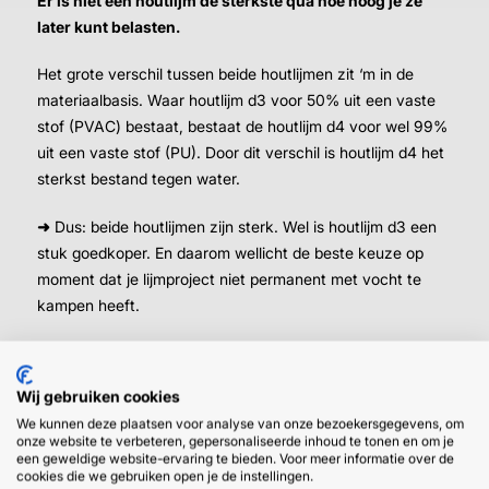
Er is niet één houtlijm de sterkste qua hoe hoog je ze
later kunt belasten.
Het grote verschil tussen beide houtlijmen zit ‘m in de
materiaalbasis. Waar houtlijm d3 voor 50% uit een vaste
stof (PVAC) bestaat, bestaat de houtlijm d4 voor wel 99%
uit een vaste stof (PU). Door dit verschil is houtlijm d4 het
sterkst bestand tegen water.
➜
Dus: beide houtlijmen zijn sterk. Wel is houtlijm d3 een
stuk goedkoper. En daarom wellicht de beste keuze op
moment dat je lijmproject niet permanent met vocht te
kampen heeft.
Wij gebruiken cookies
We kunnen deze plaatsen voor analyse van onze bezoekersgegevens, om
onze website te verbeteren, gepersonaliseerde inhoud te tonen en om je
een geweldige website-ervaring te bieden. Voor meer informatie over de
cookies die we gebruiken open je de instellingen.
HULP OF ADVIES NODIG?
BETAAL