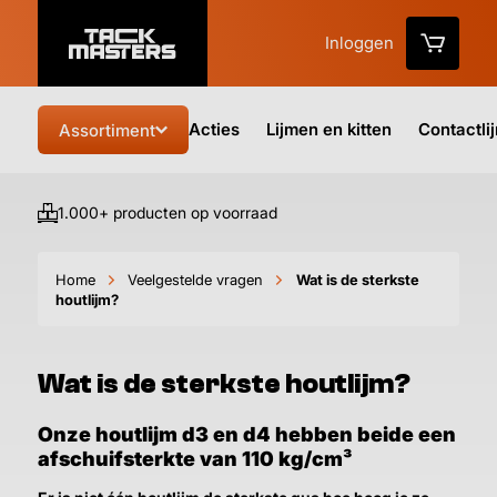
Inloggen
Acties
Lijmen en kitten
Contactli
Assortiment
1.000+ producten op voorraad
Vo
Home
Veelgestelde vragen
Wat is de sterkste
houtlijm?
Wat is de sterkste houtlijm?
Onze houtlijm d3 en d4 hebben beide een
afschuifsterkte van 110 kg/cm³