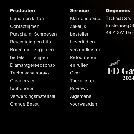
Producten
Service
Gegevens
Lijmen en kitten
Klantenservice
Tackmasters
Einsteinweg 5
Contactlijmen
Zakelijk
4691 SW Thol
Purschuim
Schroeven
bestellen
Bevestiging en bits
Levertijd en
Boren en
Zagen en
verzendkosten
beitels
slijpen
Retourneren
Diamantgereedschap
en ruilen
Technische sprays
Over
Cleaners en
Tackmasters
toebehoren
Reviews
Verwerkingsmateriaal
Algemene
Orange Beast
voorwaarden