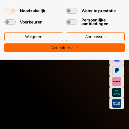
GEMAKKEL
Noodzakelijk
Website prestatie
EN SNEL M
Klantenservice
WhatsApp
Persoonlijke
+31 (0) 85 303
+31 (0) 6 11
Voorkeuren
aanbiedingen
7224
12 09 51
Weigeren
Aanpassen
Accepteer alle