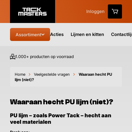
Inloggen
Acties
Lijmen en kitten
Contactli
Assortiment
1.000+ producten op voorraad
Vo
Home
Veelgestelde vragen
Waaraan hecht PU
lijm (niet)?
Waaraan hecht PU lijm (niet)?
PU lijm – zoals Power Tack – hecht aan
veel materialen