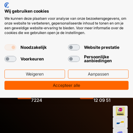
➜
Twijfel je of een PU lijm geschikt is voor je klus? Doe
Wij gebruiken cookies
zelf een hechtingstest, of win gelijk professioneel advies
We kunnen deze plaatsen voor analyse van onze bezoekersgegevens, om
in.
onze website te verbeteren, gepersonaliseerde inhoud te tonen en om je
een geweldige website-ervaring te bieden. Voor meer informatie over de
cookies die we gebruiken open je de instellingen.
Noodzakelijk
Website prestatie
Persoonlijke
Voorkeuren
aanbiedingen
HULP OF ADVIES NODIG?
BETAAL
Weigeren
Aanpassen
GEMAKKEL
Accepteer alle
EN SNEL M
Klantenservice
WhatsApp
+31 (0) 85 303
+31 (0) 6 11
7224
12 09 51