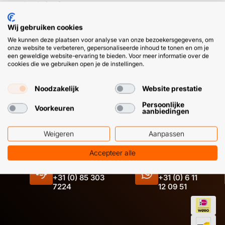
Insulation Spray
⤷ beste keuze voor glaswol en steenwol
Wij gebruiken cookies
We kunnen deze plaatsen voor analyse van onze bezoekersgegevens, om
➜
Kies online de beste spuitlijm voor je klus. En kom je er
onze website te verbeteren, gepersonaliseerde inhoud te tonen en om je
niet uit? Bel/bericht ons voor het juiste lijmadvies.
een geweldige website-ervaring te bieden. Voor meer informatie over de
cookies die we gebruiken open je de instellingen.
Noodzakelijk
Website prestatie
Persoonlijke
Voorkeuren
aanbiedingen
Weigeren
Aanpassen
HULP OF ADVIES NODIG?
BETAAL
GEMAKKEL
Accepteer alle
EN SNEL M
Klantenservice
WhatsApp
+31 (0) 85 303
+31 (0) 6 11
7224
12 09 51