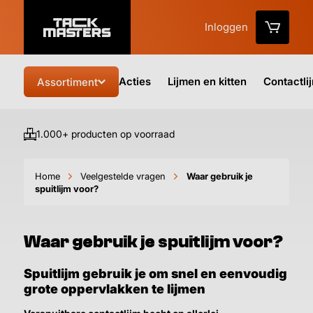
Inloggen
Acties
Lijmen en kitten
Contactli
Assortiment
1.000+ producten op voorraad
Vo
Home
Veelgestelde vragen
Waar gebruik je
spuitlijm voor?
Waar gebruik je spuitlijm voor?
Spuitlijm gebruik je om snel en eenvoudig
grote oppervlakken te lijmen