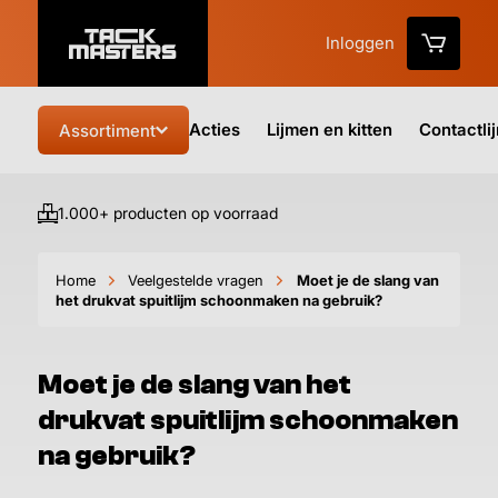
Inloggen
Acties
Lijmen en kitten
Contactli
Assortiment
1.000+ producten op voorraad
Vo
Home
Veelgestelde vragen
Moet je de slang van
het drukvat spuitlijm schoonmaken na gebruik?
Moet je de slang van het
drukvat spuitlijm schoonmaken
na gebruik?