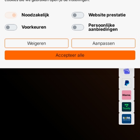
HULP OF ADVIES NODIG?
BETAAL
GEMAKKEL
Noodzakelijk
Website prestatie
EN SNEL M
Klantenservice
WhatsApp
Persoonlijke
Voorkeuren
aanbiedingen
+31 (0) 85 303
+31 (0) 6 11
7224
12 09 51
Weigeren
Aanpassen
Accepteer alle