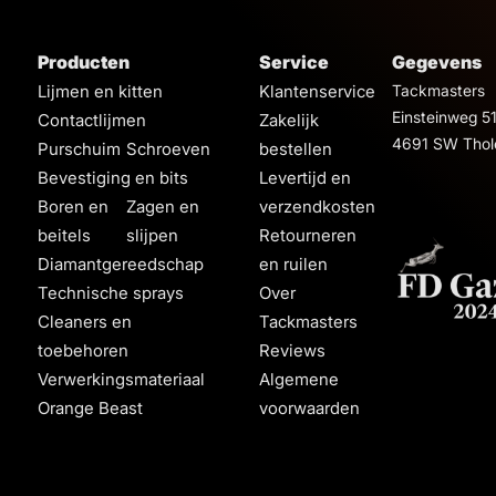
Producten
Service
Gegevens
Lijmen en kitten
Klantenservice
Tackmasters
Einsteinweg 5
Contactlijmen
Zakelijk
4691 SW Thol
Purschuim
Schroeven
bestellen
Bevestiging en bits
Levertijd en
Boren en
Zagen en
verzendkosten
beitels
slijpen
Retourneren
Diamantgereedschap
en ruilen
Technische sprays
Over
Cleaners en
Tackmasters
toebehoren
Reviews
Verwerkingsmateriaal
Algemene
Orange Beast
voorwaarden