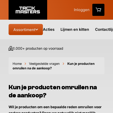
Inloggen
Acties
Lijmen en kitten
Contactli
Assortiment
1.000+ producten op voorraad
Vo
Home
Veelgestelde vragen
Kun je producten
omruilen na de aankoop?
Kun je producten omruilen na
de aankoop?
Wil je producten om een bepaalde reden omruilen voor
andere producten? Doen we natuurlijk niet moeilijk