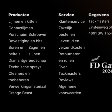
Producten
Service
Gegevens
Lijmen en kitten
Klantenservice
Tackmasters
Einsteinweg 5
Contactlijmen
Zakelijk
4691 SW Thol
Purschuim
Schroeven
bestellen
Bevestiging en bits
Levertijd en
Boren en
Zagen en
verzendkosten
beitels
slijpen
Retourneren
Diamantgereedschap
en ruilen
Technische sprays
Over
Cleaners en
Tackmasters
toebehoren
Reviews
Verwerkingsmateriaal
Algemene
Orange Beast
voorwaarden