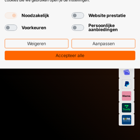
cookies die we gebruiken open je de instellingen.
HULP OF ADVIES NODIG?
BETAAL
GEMAKKEL
Noodzakelijk
Website prestatie
EN SNEL M
Klantenservice
WhatsApp
Persoonlijke
Voorkeuren
aanbiedingen
+31 (0) 85 303
+31 (0) 6 11
7224
12 09 51
Weigeren
Aanpassen
Accepteer alle