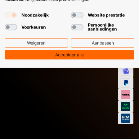
HULP OF ADVIES NODIG?
BETAAL
GEMAKKEL
Noodzakelijk
Website prestatie
EN SNEL M
Klantenservice
WhatsApp
Persoonlijke
Voorkeuren
aanbiedingen
+31 (0) 85 303
+31 (0) 6 11
7224
12 09 51
Weigeren
Aanpassen
Accepteer alle