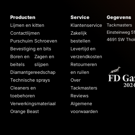
Producten
Service
Gegevens
Lijmen en kitten
Klantenservice
Tackmasters
Einsteinweg 5
Contactlijmen
Zakelijk
4691 SW Thol
Purschuim
Schroeven
bestellen
Bevestiging en bits
Levertijd en
Boren en
Zagen en
verzendkosten
beitels
slijpen
Retourneren
Diamantgereedschap
en ruilen
Technische sprays
Over
Cleaners en
Tackmasters
toebehoren
Reviews
Verwerkingsmateriaal
Algemene
Orange Beast
voorwaarden