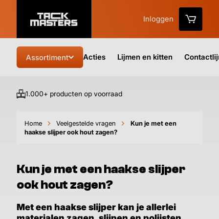
Inloggen
Acties
Lijmen en kitten
Contactli
Assortiment
1.000+ producten op voorraad
Vo
Home
Veelgestelde vragen
Kun je met een
haakse slijper ook hout zagen?
Kun je met een haakse slijper
ook hout zagen?
Met een haakse slijper kan je allerlei
materialen zagen, slijpen en polijsten