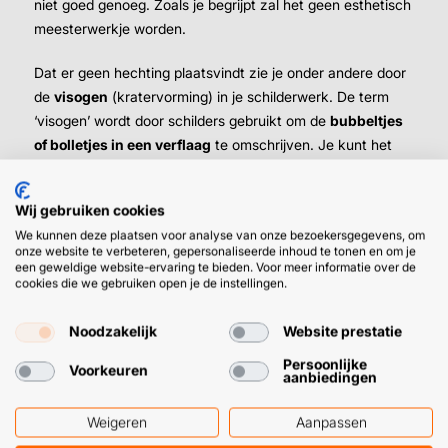
niet goed genoeg. Zoals je begrijpt zal het geen esthetisch
meesterwerkje worden.
Dat er geen hechting plaatsvindt zie je onder andere door
de
visogen
(kratervorming) in je schilderwerk. De term
‘visogen’ wordt door schilders gebruikt om de
bubbeltjes
of bolletjes in een verflaag
te omschrijven. Je kunt het
vergelijken met luchtbelletjes in water.
Wij gebruiken cookies
We kunnen deze plaatsen voor analyse van onze bezoekersgegevens, om
Een andere overschilderbare kit of de
onze website te verbeteren, gepersonaliseerde inhoud te tonen en om je
juiste kleur siliconenkit?
een geweldige website-ervaring te bieden. Voor meer informatie over de
cookies die we gebruiken open je de instellingen.
Voor permanent vochtige ruimtes is siliconenkit wel het
beste. Gelukkig bestel je ‘m in verschillende kleuren. Kies
Noodzakelijk
Website prestatie
daarom gelijk de kleur kit die het beste past bij je interieur.
Persoonlijke
Voorkeuren
aanbiedingen
➜
Wel echt een overschilderbare, zeer waterbestendige
kit nodig? Kijk dan eens bij onze
beglazingskit
.
Weigeren
Aanpassen