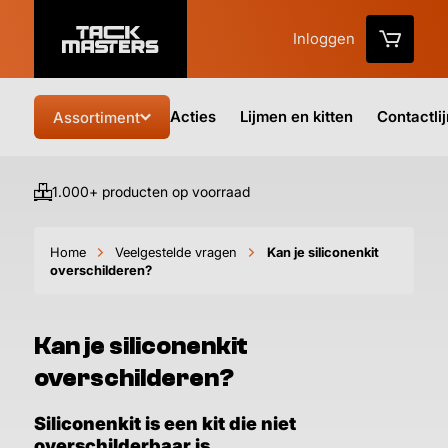
Inloggen
Acties
Lijmen en kitten
Contactli
Assortiment
1.000+ producten op voorraad
Vo
Home
Veelgestelde vragen
Kan je siliconenkit
overschilderen?
Kan je siliconenkit
overschilderen?
Siliconenkit is een kit die niet
overschilderbaar is