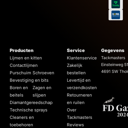
Producten
Service
Gegevens
Lijmen en kitten
Klantenservice
Tackmasters
Einsteinweg 5
Contactlijmen
Zakelijk
4691 SW Thol
Purschuim
Schroeven
bestellen
Bevestiging en bits
Levertijd en
Boren en
Zagen en
verzendkosten
beitels
slijpen
Retourneren
Diamantgereedschap
en ruilen
Technische sprays
Over
Cleaners en
Tackmasters
toebehoren
Reviews